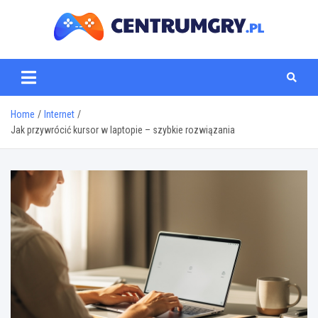
Skip
to
content
centrumgry.pl
Home
Internet
Jak przywrócić kursor w laptopie – szybkie rozwiązania