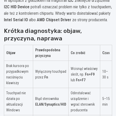
W laptopach z gładzikiem na magistrali
I2C
zniknięcie urządzenia
I2C HID Device
potrafi oznaczać problem nie tylko z touchpadem,
ale też z kontrolerem chipsetu. Wtedy warto doinstalować pakiety
Intel Serial IO
albo
AMD Chipset Driver
ze strony producenta.
Krótka diagnostyka: objaw,
przyczyna, naprawa
Prawdopodobna
Objaw
Co zrobić
Czas
przyczyna
Brak kursora po
Wcisnąć właściwy
przypadkowym
Wyłączony touchpad
10–
skrót, np.
Fn+F9
naciśnięciu
przez
Fn
30 s
lub
Fn+F7
klawiszy
Touchpad nie
Odinstalować
działa po
Błąd sterownika
urządzenie i
5–15
aktualizacji
ELAN/Synaptics/HID
wgrać sterownik
min
Windows
producenta