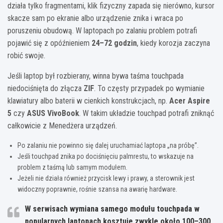
działa tylko fragmentami, klik fizyczny zapada się nierówno, kursor
skacze sam po ekranie albo urządzenie znika i wraca po
poruszeniu obudową. W laptopach po zalaniu problem potrafi
pojawić się z opóźnieniem
24–72 godzin
, kiedy korozja zaczyna
robić swoje.
Jeśli laptop był rozbierany, winna bywa taśma touchpada
niedociśnięta do złącza
ZIF
. To częsty przypadek po wymianie
klawiatury albo baterii w cienkich konstrukcjach, np.
Acer Aspire
5
czy
ASUS VivoBook
. W takim układzie touchpad potrafi zniknąć
całkowicie z Menedżera urządzeń.
Po zalaniu nie powinno się dalej uruchamiać laptopa „na próbę”.
Jeśli touchpad znika po dociśnięciu palmrestu, to wskazuje na
problem z taśmą lub samym modułem.
Jeżeli nie działa również przycisk lewy i prawy, a sterownik jest
widoczny poprawnie, rośnie szansa na awarię hardware.
W serwisach wymiana samego modułu touchpada w
popularnych laptopach kosztuje zwykle około
100–300