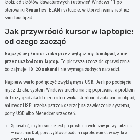
kroki: od skrótów klawiaturowych i ustawień Windows 11 po
sterowniki
Synaptics
,
ELAN
i sytuacje, w których winny jest już
sam touchpad.
Jak przywrócić kursor w laptopie:
od czego zacząć
Najczęściej kursor znika przez wyłączony touchpad, a nie
przez uszkodzony laptop.
To pierwsza rzecz do sprawdzenia,
bo zajmuje
10–20 sekund
i nie wymaga żadnych narzędzi.
Najpierw warto podłączyć zwykłą mysz USB. Jeśli po podpięciu
mysz działa, system Windows uruchamia się poprawnie, a problem
dotyczy gładzika lub jego sterownika. Jeśli nie działa ani touchpad,
ani mysz USB, trzeba patrzeć szerzej: na zawieszenie systemu,
porty USB albo Menedżer urządzeń.
Sprawdzić, czy kursor nie jest po prostu niewidoczny po wybudzeniu
— nacisnąć
Ctrl
, poruszyć touchpadem i spróbować klawiszy
Tab
oraz
Alt+Tab
.