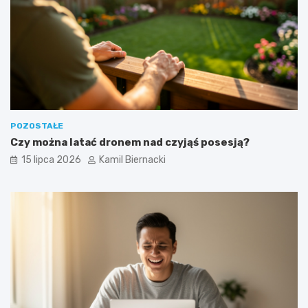
POZOSTAŁE
Czy można latać dronem nad czyjąś posesją?
15 lipca 2026
Kamil Biernacki