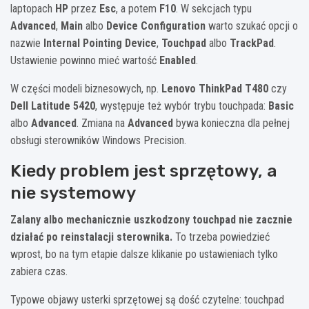
laptopach
HP
przez
Esc
, a potem
F10
. W sekcjach typu
Advanced
,
Main
albo
Device Configuration
warto szukać opcji o
nazwie
Internal Pointing Device
,
Touchpad
albo
TrackPad
.
Ustawienie powinno mieć wartość
Enabled
.
W części modeli biznesowych, np.
Lenovo ThinkPad T480
czy
Dell Latitude 5420
, występuje też wybór trybu touchpada:
Basic
albo
Advanced
. Zmiana na
Advanced
bywa konieczna dla pełnej
obsługi sterowników Windows Precision.
Kiedy problem jest sprzętowy, a
nie systemowy
Zalany albo mechanicznie uszkodzony touchpad nie zacznie
działać po reinstalacji sterownika.
To trzeba powiedzieć
wprost, bo na tym etapie dalsze klikanie po ustawieniach tylko
zabiera czas.
Typowe objawy usterki sprzętowej są dość czytelne: touchpad