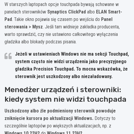
W starszych laptopach opcje touchpada bywają schowane w
panelach sterowników
Synaptics ClickPad
albo
ELAN Smart-
Pad
. Takie okno pojawia się czasem po wejściu do
Panel
sterowania > Mysz
. Jeśli tam widnieje zakładka producenta,
warto sprawdzić, czy nie ustawiono całkowitego wyłączenia
gładzika albo blokady podczas pisania.
Jeżeli w ustawieniach Windows nie ma sekcji
Touchpad
,
system często nie widzi urządzenia jako precyzyjnego
gładzika
Precision Touchpad
. To mocna wskazówka, że
sterownik jest uszkodzony albo niezaładowany.
Menedżer urządzeń i sterowniki:
kiedy system nie widzi touchpada
Uszkodzony albo źle podmieniony sterownik powoduje
zniknięcie kursora po aktualizacji Windows.
Dotyczy to
szczególnie laptopów po większych aktualizacjach, np. z
Windows 10 22H2
do
Windows 11 23H2
.