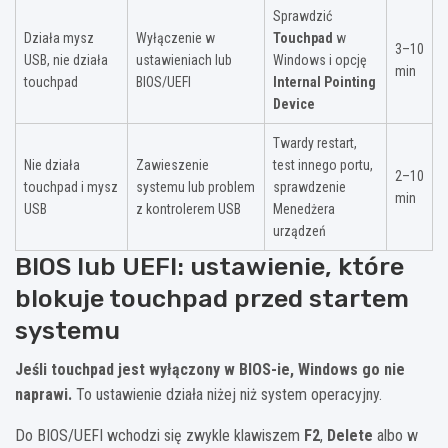
Sprawdzić
Działa mysz
Wyłączenie w
Touchpad
w
3–10
USB, nie działa
ustawieniach lub
Windows i opcję
min
touchpad
BIOS/UEFI
Internal Pointing
Device
Twardy restart,
Nie działa
Zawieszenie
test innego portu,
2–10
touchpad i mysz
systemu lub problem
sprawdzenie
min
USB
z kontrolerem USB
Menedżera
urządzeń
BIOS lub UEFI: ustawienie, które
blokuje touchpad przed startem
systemu
Jeśli touchpad jest wyłączony w BIOS-ie, Windows go nie
naprawi.
To ustawienie działa niżej niż system operacyjny.
Do BIOS/UEFI wchodzi się zwykle klawiszem
F2
,
Delete
albo w