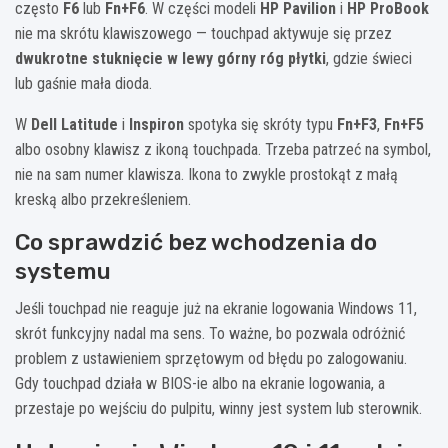
często
F6
lub
Fn+F6
. W części modeli
HP Pavilion
i
HP ProBook
nie ma skrótu klawiszowego — touchpad aktywuje się przez
dwukrotne stuknięcie w lewy górny róg płytki
, gdzie świeci
lub gaśnie mała dioda.
W
Dell Latitude
i
Inspiron
spotyka się skróty typu
Fn+F3
,
Fn+F5
albo osobny klawisz z ikoną touchpada. Trzeba patrzeć na symbol,
nie na sam numer klawisza. Ikona to zwykle prostokąt z małą
kreską albo przekreśleniem.
Co sprawdzić bez wchodzenia do
systemu
Jeśli touchpad nie reaguje już na ekranie logowania Windows 11,
skrót funkcyjny nadal ma sens. To ważne, bo pozwala odróżnić
problem z ustawieniem sprzętowym od błędu po zalogowaniu.
Gdy touchpad działa w BIOS-ie albo na ekranie logowania, a
przestaje po wejściu do pulpitu, winny jest system lub sterownik.