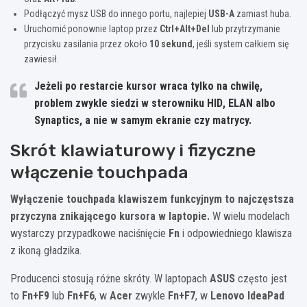
Podłączyć mysz USB do innego portu, najlepiej
USB-A
zamiast huba.
Uruchomić ponownie laptop przez
Ctrl+Alt+Del
lub przytrzymanie
przycisku zasilania przez około
10 sekund
, jeśli system całkiem się
zawiesił.
Jeżeli po restarcie kursor wraca tylko na chwilę,
problem zwykle siedzi w sterowniku
HID
,
ELAN
albo
Synaptics
, a nie w samym ekranie czy matrycy.
Skrót klawiaturowy i fizyczne
włączenie touchpada
Wyłączenie touchpada klawiszem funkcyjnym to najczęstsza
przyczyna znikającego kursora w laptopie.
W wielu modelach
wystarczy przypadkowe naciśnięcie
Fn
i odpowiedniego klawisza
z ikoną gładzika.
Producenci stosują różne skróty. W laptopach
ASUS
często jest
to
Fn+F9
lub
Fn+F6
, w
Acer
zwykle
Fn+F7
, w
Lenovo IdeaPad