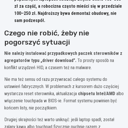
zł
za część, a robocizna często mieści się w przedziale
100–250 zł
. Najdroższy bywa demontaż obudowy, nie
sam podzespół.
Czego nie robić, żeby nie
pogorszyć sytuacji
Nie należy instalować przypadkowych paczek sterowników z
agregatorów typu „driver download”.
To prosty sposób na
konflikt urządzeń HID, a czasem też na malware.
Nie ma też sensu od razu przywracać całego systemu do
ustawień fabrycznych. W problemach z kursorem dużo częściej
wystarcza reset sterownika, aktualizacja
chipsetu Intel/AMD
albo
włączenie touchpada w BIOS-ie. Format systemu powinien być
końcem listy, nie początkiem.
Drugiej skrajności też warto uniknąć: jeśli laptop spadł, został
zalany kawą albo touchpad fizycznie puchnie razem z