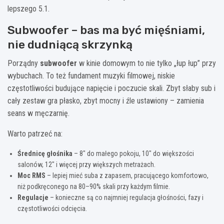
lepszego 5.1.
Subwoofer – bas ma być mięśniami,
nie dudniącą skrzynką
Porządny
subwoofer
w kinie domowym to nie tylko „łup łup” przy
wybuchach. To też fundament muzyki filmowej, niskie
częstotliwości budujące napięcie i poczucie skali. Zbyt słaby sub i
cały zestaw gra płasko, zbyt mocny i źle ustawiony – zamienia
seans w męczarnię.
Warto patrzeć na:
Średnicę głośnika
– 8″ do małego pokoju, 10″ do większości
salonów, 12″ i więcej przy większych metrażach.
Moc RMS
– lepiej mieć suba z zapasem, pracującego komfortowo,
niż podkręconego na 80–90% skali przy każdym filmie.
Regulacje
– konieczne są co najmniej regulacja głośności, fazy i
częstotliwości odcięcia.