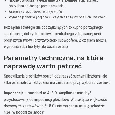
możliwość dobrania
dokładnie takiej konfiguracji
, jaka jest
potrzebna do danego pomieszczenia,
łatwiejsza rozbudowa w przyszłości,
wymaga jednak więcej czasu, czytania i często odsłuchu na żywo.
Rozsądna strategia dla początkujących to kupno porządnego
amplitunera, dobrych frontów + centralnego z tej samej serii,
prostszych tyłów i przyzwoitego subwoofera. Z czasem można
wymienić suba lub tyły, ale baza zostaje.
Parametry techniczne, na które
naprawdę warto patrzeć
Specyfikacja głośników potrafi odstraszyć suchymi liczbami, ale
kilka parametrów faktycznie ma znaczenie przy wyborze zestawu.
Impedancja
– standard to 4–8 Ω. Amplituner musi być
przystosowany do impedancji głośników. W praktyce większość
domowych zestawów to 6–8 Ω i nie ma sensu na siłę schodzić
niżej w pogoni za „mocą”.