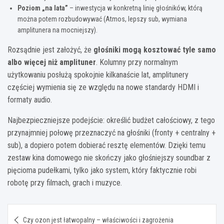
Poziom „na lata”
– inwestycja w konkretną linię głośników, którą
można potem rozbudowywać (Atmos, lepszy sub, wymiana
amplitunera na mocniejszy).
Rozsądnie jest założyć, że
głośniki mogą kosztować tyle samo
albo więcej niż amplituner
. Kolumny przy normalnym
użytkowaniu posłużą spokojnie kilkanaście lat, amplitunery
częściej wymienia się ze względu na nowe standardy HDMI i
formaty audio.
Najbezpieczniejsze podejście: określić budżet całościowy, z tego
przynajmniej połowę przeznaczyć na głośniki (fronty + centralny +
sub), a dopiero potem dobierać resztę elementów. Dzięki temu
zestaw kina domowego nie skończy jako głośniejszy soundbar z
pięcioma pudełkami, tylko jako system, który faktycznie robi
robotę przy filmach, grach i muzyce.
Nawigacja
Czy ozon jest łatwopalny – właściwości i zagrożenia