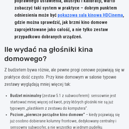
poprawnego ustawienia, akustyki i kalibracji, warto
zobaczyć taki system w praktyce – dobrym punktem
odniesienia może być
pokazowa sala kinowa HDCinema
,
gdzie można sprawdzić, jak brzmi kino domowe
zaprojektowane jako całość, a nie tylko zestaw
przypadkowo dobranych urządzeń.
Ile wydać na głośniki kina
domowego?
Z budżetem bywa różnie, ale pewne progi cenowe pojawiają się w
praktyce dość często. Przy kinie domowym w salonie typowe
zestawy wyglądają mniej więcej tak:
Budżet minimalny
(zestaw 5.1 z subwooferem): sensownie jest
startować mniej więcej od kwot, przy których głośniki nie są już
typowym „plastikiem z zestawu do komputera”.
Poziom „pierwsze porządne kino domowe”
– kiedy pojawiają się
już osobno dobierane kolumny frontowe, dedykowany centralny i
sensowny subwoofer, a nie wszystko w jednym pudełku.