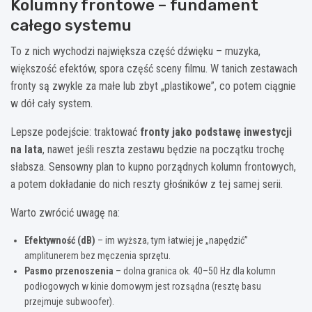
Kolumny frontowe – fundament
całego systemu
To z nich wychodzi największa część dźwięku – muzyka,
większość efektów, spora część sceny filmu. W tanich zestawach
fronty są zwykle za małe lub zbyt „plastikowe”, co potem ciągnie
w dół cały system.
Lepsze podejście: traktować
fronty jako podstawę inwestycji
na lata
, nawet jeśli reszta zestawu będzie na początku trochę
słabsza. Sensowny plan to kupno porządnych kolumn frontowych,
a potem dokładanie do nich reszty głośników z tej samej serii.
Warto zwrócić uwagę na:
Efektywność (dB)
– im wyższa, tym łatwiej je „napędzić”
amplitunerem bez męczenia sprzętu.
Pasmo przenoszenia
– dolna granica ok. 40–50 Hz dla kolumn
podłogowych w kinie domowym jest rozsądna (resztę basu
przejmuje subwoofer).