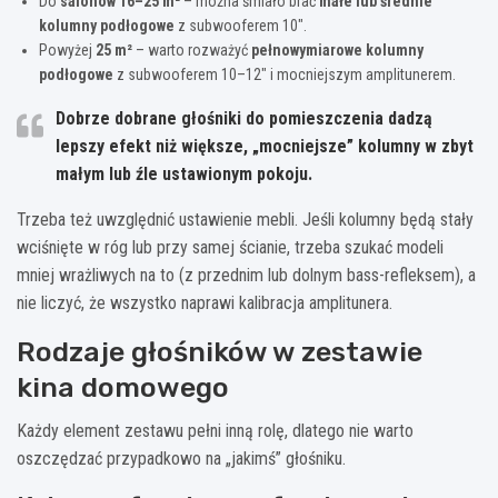
Do
salonów 16–25 m²
– można śmiało brać
małe lub średnie
kolumny podłogowe
z subwooferem 10″.
Powyżej
25 m²
– warto rozważyć
pełnowymiarowe kolumny
podłogowe
z subwooferem 10–12″ i mocniejszym amplitunerem.
Dobrze dobrane głośniki do pomieszczenia dadzą
lepszy efekt niż większe, „mocniejsze” kolumny w zbyt
małym lub źle ustawionym pokoju.
Trzeba też uwzględnić ustawienie mebli. Jeśli kolumny będą stały
wciśnięte w róg lub przy samej ścianie, trzeba szukać modeli
mniej wrażliwych na to (z przednim lub dolnym bass-refleksem), a
nie liczyć, że wszystko naprawi kalibracja amplitunera.
Rodzaje głośników w zestawie
kina domowego
Każdy element zestawu pełni inną rolę, dlatego nie warto
oszczędzać przypadkowo na „jakimś” głośniku.