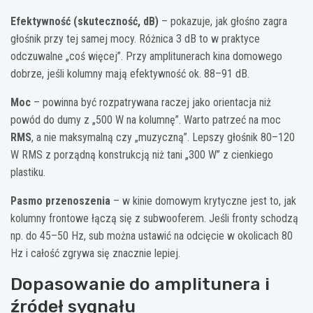
Efektywność (skuteczność, dB)
– pokazuje, jak głośno zagra
głośnik przy tej samej mocy. Różnica 3 dB to w praktyce
odczuwalne „coś więcej”. Przy amplitunerach kina domowego
dobrze, jeśli kolumny mają efektywność ok. 88–91 dB.
Moc
– powinna być rozpatrywana raczej jako orientacja niż
powód do dumy z „500 W na kolumnę”. Warto patrzeć na moc
RMS
, a nie maksymalną czy „muzyczną”. Lepszy głośnik 80–120
W RMS z porządną konstrukcją niż tani „300 W” z cienkiego
plastiku.
Pasmo przenoszenia
– w kinie domowym krytyczne jest to, jak
kolumny frontowe łączą się z subwooferem. Jeśli fronty schodzą
np. do 45–50 Hz, sub można ustawić na odcięcie w okolicach 80
Hz i całość zgrywa się znacznie lepiej.
Dopasowanie do amplitunera i
źródeł sygnału