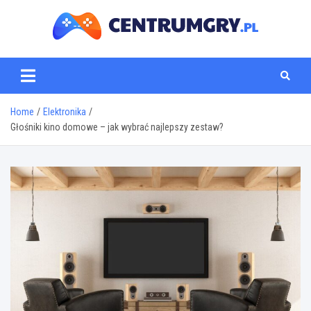
Skip
to
content
centrumgry.pl
Home
Elektronika
Głośniki kino domowe – jak wybrać najlepszy zestaw?