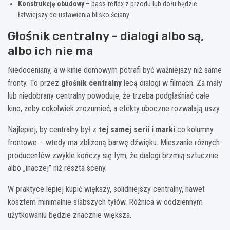
Konstrukcję obudowy
– bass-reflex z przodu lub dołu będzie
łatwiejszy do ustawienia blisko ściany.
Głośnik centralny – dialogi albo są,
albo ich nie ma
Niedoceniany, a w kinie domowym potrafi być ważniejszy niż same
fronty. To przez
głośnik centralny
lecą dialogi w filmach. Za mały
lub niedobrany centralny powoduje, że trzeba podgłaśniać całe
kino, żeby cokolwiek zrozumieć, a efekty uboczne rozwalają uszy.
Najlepiej, by centralny był z
tej samej serii i marki
co kolumny
frontowe – wtedy ma zbliżoną barwę dźwięku. Mieszanie różnych
producentów zwykle kończy się tym, że dialogi brzmią sztucznie
albo „inaczej” niż reszta sceny.
W praktyce lepiej kupić większy, solidniejszy centralny, nawet
kosztem minimalnie słabszych tyłów. Różnica w codziennym
użytkowaniu będzie znacznie większa.