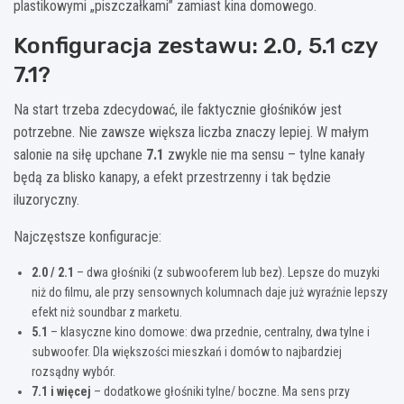
plastikowymi „piszczałkami” zamiast kina domowego.
Konfiguracja zestawu: 2.0, 5.1 czy
7.1?
Na start trzeba zdecydować, ile faktycznie głośników jest
potrzebne. Nie zawsze większa liczba znaczy lepiej. W małym
salonie na siłę upchane
7.1
zwykle nie ma sensu – tylne kanały
będą za blisko kanapy, a efekt przestrzenny i tak będzie
iluzoryczny.
Najczęstsze konfiguracje:
2.0 / 2.1
– dwa głośniki (z subwooferem lub bez). Lepsze do muzyki
niż do filmu, ale przy sensownych kolumnach daje już wyraźnie lepszy
efekt niż soundbar z marketu.
5.1
– klasyczne kino domowe: dwa przednie, centralny, dwa tylne i
subwoofer. Dla większości mieszkań i domów to najbardziej
rozsądny wybór.
7.1 i więcej
– dodatkowe głośniki tylne/ boczne. Ma sens przy