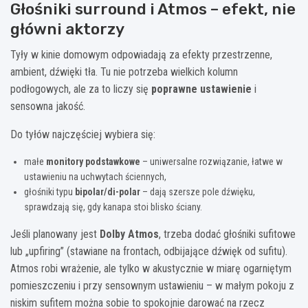
Głośniki surround i Atmos – efekt, nie
główni aktorzy
Tyły w kinie domowym odpowiadają za efekty przestrzenne,
ambient, dźwięki tła. Tu nie potrzeba wielkich kolumn
podłogowych, ale za to liczy się
poprawne ustawienie
i
sensowna jakość.
Do tyłów najczęściej wybiera się:
małe
monitory podstawkowe
– uniwersalne rozwiązanie, łatwe w
ustawieniu na uchwytach ściennych,
głośniki typu
bipolar/di-polar
– dają szersze pole dźwięku,
sprawdzają się, gdy kanapa stoi blisko ściany.
Jeśli planowany jest
Dolby Atmos
, trzeba dodać głośniki sufitowe
lub „upfiring” (stawiane na frontach, odbijające dźwięk od sufitu).
Atmos robi wrażenie, ale tylko w akustycznie w miarę ogarniętym
pomieszczeniu i przy sensownym ustawieniu – w małym pokoju z
niskim sufitem można sobie to spokojnie darować na rzecz