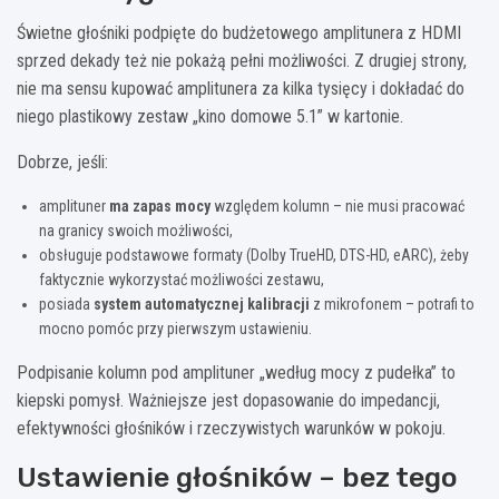
Świetne głośniki podpięte do budżetowego amplitunera z HDMI
sprzed dekady też nie pokażą pełni możliwości. Z drugiej strony,
nie ma sensu kupować amplitunera za kilka tysięcy i dokładać do
niego plastikowy zestaw „kino domowe 5.1” w kartonie.
Dobrze, jeśli:
amplituner
ma zapas mocy
względem kolumn – nie musi pracować
na granicy swoich możliwości,
obsługuje podstawowe formaty (Dolby TrueHD, DTS-HD, eARC), żeby
faktycznie wykorzystać możliwości zestawu,
posiada
system automatycznej kalibracji
z mikrofonem – potrafi to
mocno pomóc przy pierwszym ustawieniu.
Podpisanie kolumn pod amplituner „według mocy z pudełka” to
kiepski pomysł. Ważniejsze jest dopasowanie do impedancji,
efektywności głośników i rzeczywistych warunków w pokoju.
Ustawienie głośników – bez tego