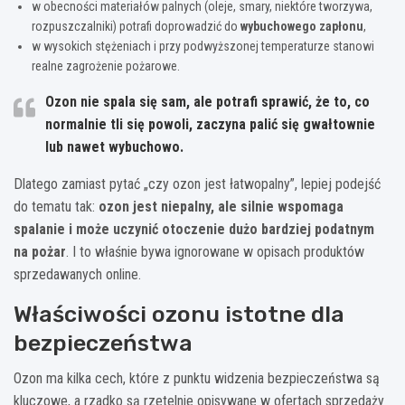
w obecności materiałów palnych (oleje, smary, niektóre tworzywa,
rozpuszczalniki) potrafi doprowadzić do
wybuchowego zapłonu
,
w wysokich stężeniach i przy podwyższonej temperaturze stanowi
realne zagrożenie pożarowe.
Ozon nie spala się sam, ale potrafi sprawić, że to, co
normalnie tli się powoli, zaczyna palić się gwałtownie
lub nawet wybuchowo.
Dlatego zamiast pytać „czy ozon jest łatwopalny”, lepiej podejść
do tematu tak:
ozon jest niepalny, ale silnie wspomaga
spalanie i może uczynić otoczenie dużo bardziej podatnym
na pożar
. I to właśnie bywa ignorowane w opisach produktów
sprzedawanych online.
Właściwości ozonu istotne dla
bezpieczeństwa
Ozon ma kilka cech, które z punktu widzenia bezpieczeństwa są
kluczowe, a rzadko są rzetelnie opisywane w ofertach sprzedaży