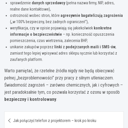
sprawdzenie
danych sprzedawcy
(pełna nazwa firmy, NIP, adres,
realne dane kontaktowe),
ostrożność wobec stron, które
agresywnie bagatelizują zagrożenia
(„w 100% bezpieczny, bez żadnych ograniczeń”),
weryfikacja, czy w opisie pojawiają się jakiekolwiek
konkretne
informacje o bezpieczeństwie
– np. konieczność opuszczenia
pomieszczenia, czas wietrzenia, zalecenia BHP,
unikanie zakupów poprzez
linki z podejrzanych maili i SMS-ów
,
zamiast tego lepiej wpisywać adres sklepu ręcznie lub korzystać z
zaufanych platform.
Warto pamiętać, że rzetelne źródła nigdy nie będą obiecywać
pełnej „bezproblemowości” przy pracy z silnym utleniaczem.
Świadomość zagrożeń – zarówno chemicznych, jak i cyfrowych –
jest paradoksalnie tym, co pozwala korzystać z ozonu w sposób
bezpieczny i kontrolowany
.
Nawigacja
Jak połączyć telefon z projektorem – krok po kroku
wpisu