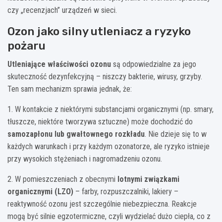
czy „recenzjach” urządzeń w sieci.
Ozon jako silny utleniacz a ryzyko
pożaru
Utleniające właściwości ozonu
są odpowiedzialne za jego
skuteczność dezynfekcyjną – niszczy bakterie, wirusy, grzyby.
Ten sam mechanizm sprawia jednak, że:
1. W kontakcie z niektórymi substancjami organicznymi (np. smary,
tłuszcze, niektóre tworzywa sztuczne) może dochodzić do
samozapłonu lub gwałtownego rozkładu
. Nie dzieje się to w
każdych warunkach i przy każdym ozonatorze, ale ryzyko istnieje
przy wysokich stężeniach i nagromadzeniu ozonu.
2. W pomieszczeniach z obecnymi
lotnymi związkami
organicznymi (LZO)
– farby, rozpuszczalniki, lakiery –
reaktywność ozonu jest szczególnie niebezpieczna. Reakcje
mogą być silnie egzotermiczne, czyli wydzielać dużo ciepła, co z