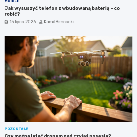
MOBILE
Jak wysuszyć telefon z wbudowaną baterią – co
robić?
15 lipca 2026
Kamil Biernacki
POZOSTAŁE
Czy można latać dronem nad czyjąś posesją?