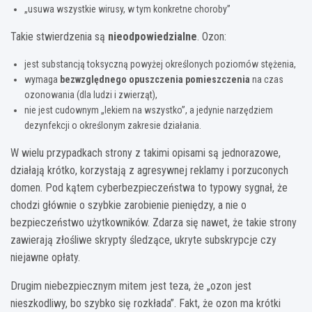
„usuwa wszystkie wirusy, w tym konkretne choroby”
Takie stwierdzenia są
nieodpowiedzialne
. Ozon:
jest substancją toksyczną powyżej określonych poziomów stężenia,
wymaga
bezwzględnego opuszczenia pomieszczenia
na czas
ozonowania (dla ludzi i zwierząt),
nie jest cudownym „lekiem na wszystko”, a jedynie narzędziem
dezynfekcji o określonym zakresie działania.
W wielu przypadkach strony z takimi opisami są jednorazowe,
działają krótko, korzystają z agresywnej reklamy i porzuconych
domen. Pod kątem cyberbezpieczeństwa to typowy sygnał, że
chodzi głównie o szybkie zarobienie pieniędzy, a nie o
bezpieczeństwo użytkowników. Zdarza się nawet, że takie strony
zawierają złośliwe skrypty śledzące, ukryte subskrypcje czy
niejawne opłaty.
Drugim niebezpiecznym mitem jest teza, że „ozon jest
nieszkodliwy, bo szybko się rozkłada”. Fakt, że ozon ma krótki