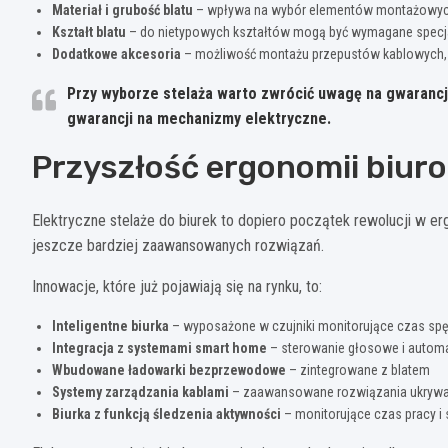
Materiał i grubość blatu
– wpływa na wybór elementów montażowy
Kształt blatu
– do nietypowych kształtów mogą być wymagane specja
Dodatkowe akcesoria
– możliwość montażu przepustów kablowych, 
Przy wyborze stelaża warto zwrócić uwagę na gwaranc
gwarancji
na mechanizmy elektryczne.
Przyszłość ergonomii biur
Elektryczne stelaże do biurek to dopiero początek rewolucji w e
jeszcze bardziej zaawansowanych rozwiązań.
Innowacje, które już pojawiają się na rynku, to:
Inteligentne biurka
– wyposażone w czujniki monitorujące czas spęd
Integracja z systemami smart home
– sterowanie głosowe i autom
Wbudowane ładowarki bezprzewodowe
– zintegrowane z blatem
Systemy zarządzania kablami
– zaawansowane rozwiązania ukrywa
Biurka z funkcją śledzenia aktywności
– monitorujące czas pracy i