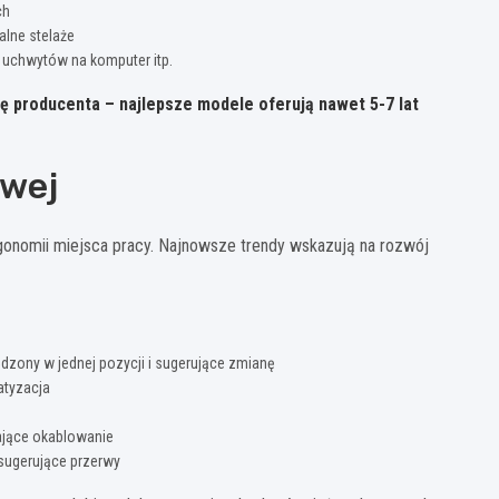
ch
lne stelaże
uchwytów na komputer itp.
ję producenta –
najlepsze modele oferują nawet 5-7 lat
owej
rgonomii miejsca pracy. Najnowsze trendy wskazują na rozwój
zony w jednej pozycji i sugerujące zmianę
atyzacja
jące okablowanie
 sugerujące przerwy