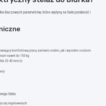
lka kluczowych parametrów, które wpłyną na funkcjonalność i
niczne
liwiający komfortową pracę zarówno niskim, jak i wysokim osobom
emium nawet do 150 kg
kle 25-40 mm/s)
racy
nego blatu:
wyczaj regulowanych