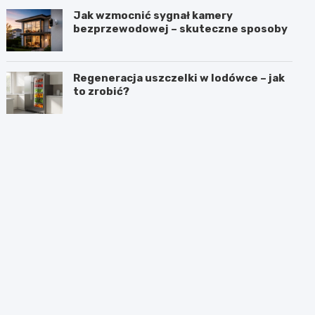
Jak wzmocnić sygnał kamery
bezprzewodowej – skuteczne sposoby
Regeneracja uszczelki w lodówce – jak
to zrobić?