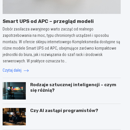
Smart UPS od APC – przegląd modeli
Dobór zasilacza awaryjnego warto zacząć od realnego
zapotrzebowania na moc, typu chronionych urządzeń i sposobu
montażu. W ofercie sklepu internetowego Kompleksmedia dostępne są
różne modele Smart UPS od APC, obejmujące zarówno kompaktowe
jednostki do biura, jak i rozwiązania do szaf rack i środowisk
serwerowych. W praktyce oznacza to…
Czytaj dalej
Rodzaje sztucznej inteligencji – czym
się różnią?
Czy AI zastąpi programistów?