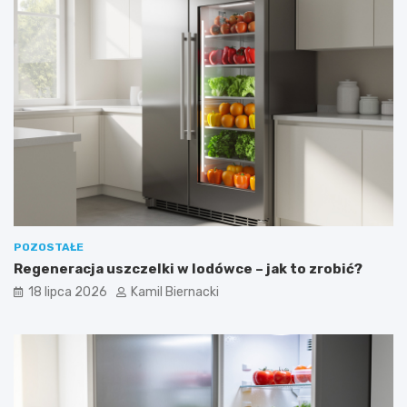
POZOSTAŁE
Regeneracja uszczelki w lodówce – jak to zrobić?
18 lipca 2026
Kamil Biernacki