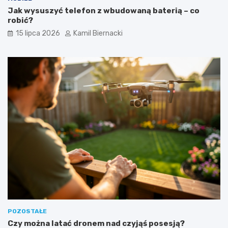
Jak wysuszyć telefon z wbudowaną baterią – co
robić?
15 lipca 2026
Kamil Biernacki
POZOSTAŁE
Czy można latać dronem nad czyjąś posesją?