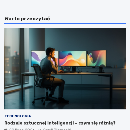
Warto przeczytać
TECHNOLOGIA
Rodzaje sztucznej inteligencji – czym się różnią?