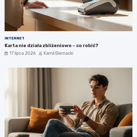
INTERNET
Karta nie działa zbliżeniowo – co robić?
17 lipca 2026
Kamil Biernacki