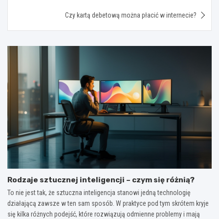
Czy kartą debetową można płacić w internecie?
Rodzaje sztucznej inteligencji – czym się różnią?
To nie jest tak, że sztuczna inteligencja stanowi jedną technologię
działającą zawsze w ten sam sposób. W praktyce pod tym skrótem kryje
się kilka różnych podejść, które rozwiązują odmienne problemy i mają