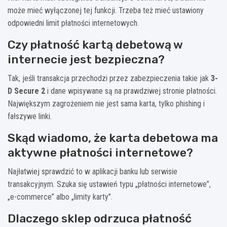
może mieć wyłączonej tej funkcji. Trzeba też mieć ustawiony
odpowiedni limit płatności internetowych.
Czy płatność kartą debetową w
internecie jest bezpieczna?
Tak, jeśli transakcja przechodzi przez zabezpieczenia takie jak
3-
D Secure 2
i dane wpisywane są na prawdziwej stronie płatności.
Największym zagrożeniem nie jest sama karta, tylko phishing i
fałszywe linki.
Skąd wiadomo, że karta debetowa ma
aktywne płatności internetowe?
Najłatwiej sprawdzić to w aplikacji banku lub serwisie
transakcyjnym. Szuka się ustawień typu „płatności internetowe”,
„e-commerce” albo „limity karty”.
Dlaczego sklep odrzuca płatność