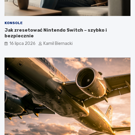
KONSOLE
Jak zresetować Nintendo Switch – szybko i
bezpiecznie
16 lipca 2026
Kamil Biernacki