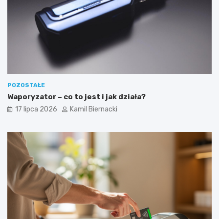
POZOSTAŁE
Waporyzator – co to jest i jak działa?
17 lipca 2026
Kamil Biernacki