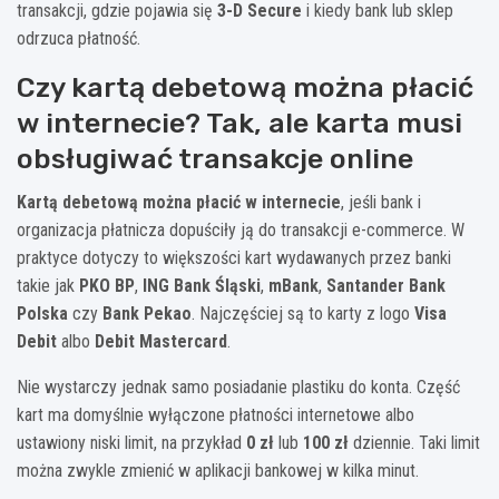
transakcji, gdzie pojawia się
3-D Secure
i kiedy bank lub sklep
odrzuca płatność.
Czy kartą debetową można płacić
w internecie? Tak, ale karta musi
obsługiwać transakcje online
Kartą debetową można płacić w internecie
, jeśli bank i
organizacja płatnicza dopuściły ją do transakcji e-commerce. W
praktyce dotyczy to większości kart wydawanych przez banki
takie jak
PKO BP
,
ING Bank Śląski
,
mBank
,
Santander Bank
Polska
czy
Bank Pekao
. Najczęściej są to karty z logo
Visa
Debit
albo
Debit Mastercard
.
Nie wystarczy jednak samo posiadanie plastiku do konta. Część
kart ma domyślnie wyłączone płatności internetowe albo
ustawiony niski limit, na przykład
0 zł
lub
100 zł
dziennie. Taki limit
można zwykle zmienić w aplikacji bankowej w kilka minut.