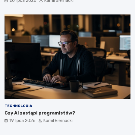
20 lipca 2026
Kamil Biernacki
TECHNOLOGIA
Czy AI zastąpi programistów?
19 lipca 2026
Kamil Biernacki