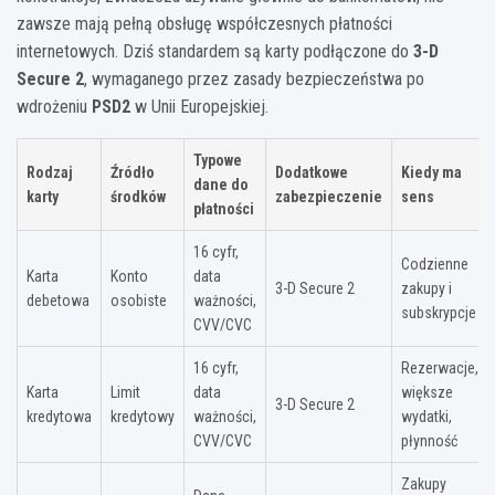
zawsze mają pełną obsługę współczesnych płatności
internetowych. Dziś standardem są karty podłączone do
3-D
Secure 2
, wymaganego przez zasady bezpieczeństwa po
wdrożeniu
PSD2
w Unii Europejskiej.
Typowe
Rodzaj
Źródło
Dodatkowe
Kiedy ma
dane do
karty
środków
zabezpieczenie
sens
płatności
16 cyfr,
Codzienne
Karta
Konto
data
3-D Secure 2
zakupy i
debetowa
osobiste
ważności,
subskrypcje
CVV/CVC
16 cyfr,
Rezerwacje,
Karta
Limit
data
większe
3-D Secure 2
kredytowa
kredytowy
ważności,
wydatki,
CVV/CVC
płynność
Zakupy