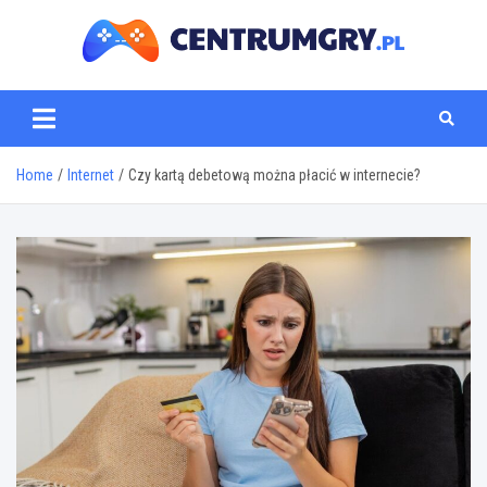
Skip
to
content
centrumgry.pl
Home
Internet
Czy kartą debetową można płacić w internecie?