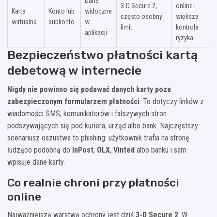
Dane
3-D Secure 2,
online i
Karta
Konto lub
widoczne
często osobny
większa
wirtualna
subkonto
w
limit
kontrola
aplikacji
ryzyka
Bezpieczeństwo płatności kartą
debetową w internecie
Nigdy nie powinno się podawać danych karty poza
zabezpieczonym formularzem płatności
. To dotyczy linków z
wiadomości SMS, komunikatorów i fałszywych stron
podszywających się pod kuriera, urząd albo bank. Najczęstszy
scenariusz oszustwa to phishing: użytkownik trafia na stronę
łudząco podobną do
InPost
,
OLX
,
Vinted
albo banku i sam
wpisuje dane karty.
Co realnie chroni przy płatności
online
Najważniejszą warstwą ochrony jest dziś
3-D Secure 2
. W