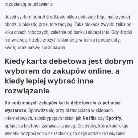
rozdzielają te ustawienia.
Jeżeli system pobrał środki, ale sklep pokazuje błąd, najczęściej
chodzi o blokadę preautoryzacyjną. Taka blokada zwykle znika po
kilku dniach roboczych, zależnie od banku i akceptanta. Gdy środki
nie wracają, trzeba złożyć reklamację w banku i podać datę,
kwotę oraz nazwę sprzedawcy.
Kiedy karta debetowa jest dobrym
wyborem do zakupów online, a
kiedy lepiej wybrać inne
rozwiązanie
Do codziennych zakupów karta debetowa w zupełności
wystarcza
. Sprawdza się przy płatnościach w sklepach
internetowych, subskrypcjach takich jak
Netflix
czy
Spotify
,
opłacaniu biletów i zamawianiu usług. Dla osoby, która kontroluje
wydatki bezpośrednio na rachunku, to najprostsze rozwiązanie.