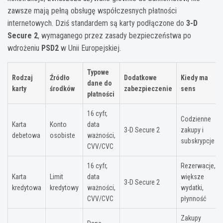
zawsze mają pełną obsługę współczesnych płatności
internetowych. Dziś standardem są karty podłączone do
3-D
Secure 2
, wymaganego przez zasady bezpieczeństwa po
wdrożeniu
PSD2
w Unii Europejskiej.
Typowe
Rodzaj
Źródło
Dodatkowe
Kiedy ma
dane do
karty
środków
zabezpieczenie
sens
płatności
16 cyfr,
Codzienne
Karta
Konto
data
3-D Secure 2
zakupy i
debetowa
osobiste
ważności,
subskrypcje
CVV/CVC
16 cyfr,
Rezerwacje,
Karta
Limit
data
większe
3-D Secure 2
kredytowa
kredytowy
ważności,
wydatki,
CVV/CVC
płynność
Zakupy