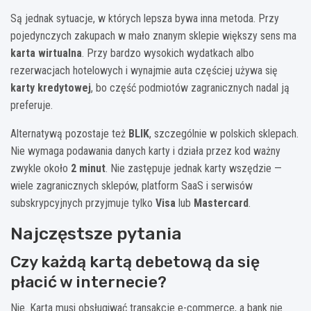
Są jednak sytuacje, w których lepsza bywa inna metoda. Przy
pojedynczych zakupach w mało znanym sklepie większy sens ma
karta wirtualna
. Przy bardzo wysokich wydatkach albo
rezerwacjach hotelowych i wynajmie auta częściej używa się
karty kredytowej
, bo część podmiotów zagranicznych nadal ją
preferuje.
Alternatywą pozostaje też
BLIK
, szczególnie w polskich sklepach.
Nie wymaga podawania danych karty i działa przez kod ważny
zwykle około
2 minut
. Nie zastępuje jednak karty wszędzie —
wiele zagranicznych sklepów, platform SaaS i serwisów
subskrypcyjnych przyjmuje tylko
Visa
lub
Mastercard
.
Najczęstsze pytania
Czy każdą kartą debetową da się
płacić w internecie?
Nie. Karta musi obsługiwać transakcje e-commerce, a bank nie