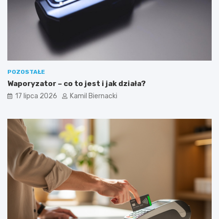
POZOSTAŁE
Waporyzator – co to jest i jak działa?
17 lipca 2026
Kamil Biernacki