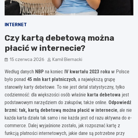
INTERNET
Czy kartą debetową można
płacić w internecie?
15 czerwca 2026
Kamil Biernacki
Według danych
NBP
na koniec
IV kwartału 2023 roku
w Polsce
było ponad
45 mln kart płatniczych
, a największą grupę
stanowiły karty debetowe. To nie jest detal statystyczny, tylko
codzienność: dla większości osób właśnie
karta debetowa
jest
podstawowym narzędziem do zakupów, także online.
Odpowiedź
brzmi: tak, kartą debetową można płacić w internecie
, ale nie
każda karta działa tak samo i nie każda jest od razu aktywna do e-
commerce. Dalej wyjaśnione zostało, jak rozpoznać kartę z
funkcją płatności internetowych, jakie dane są potrzebne przy