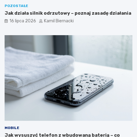
POZOSTAŁE
Jak działa silnik odrzutowy – poznaj zasadę działania
16 lipca 2026
Kamil Biernacki
MOBILE
Jak wysuszyć telefon z wbudowaną baterią – co