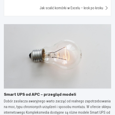
Jak scalić komórki w Excelu – krok po kroku
Smart UPS od APC – przegląd modeli
Dobór zasilacza awaryjnego warto zacząć od realnego zapotrzebowania
na moc, typu chronionych urządzeń i sposobu montażu. W ofercie sklepu
internetowego Kompleksmedia dostępne są różne modele Smart UPS od