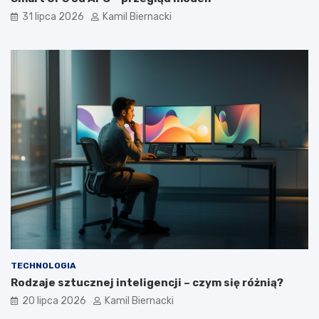
31 lipca 2026
Kamil Biernacki
TECHNOLOGIA
Rodzaje sztucznej inteligencji – czym się różnią?
20 lipca 2026
Kamil Biernacki