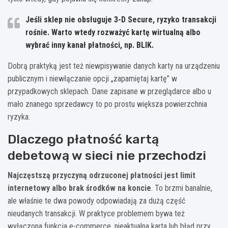
Jeśli sklep nie obsługuje
3-D Secure
, ryzyko transakcji
rośnie. Warto wtedy rozważyć kartę wirtualną albo
wybrać inny kanał płatności, np.
BLIK
.
Dobrą praktyką jest też niewpisywanie danych karty na urządzeniu
publicznym i niewłączanie opcji „zapamiętaj kartę” w
przypadkowych sklepach. Dane zapisane w przeglądarce albo u
mało znanego sprzedawcy to po prostu większa powierzchnia
ryzyka.
Dlaczego płatność kartą
debetową w sieci nie przechodzi
Najczęstszą przyczyną odrzuconej płatności jest limit
internetowy albo brak środków na koncie
. To brzmi banalnie,
ale właśnie te dwa powody odpowiadają za dużą część
nieudanych transakcji. W praktyce problemem bywa też
wyłączona funkcja e-commerce, nieaktualna karta lub błąd przy