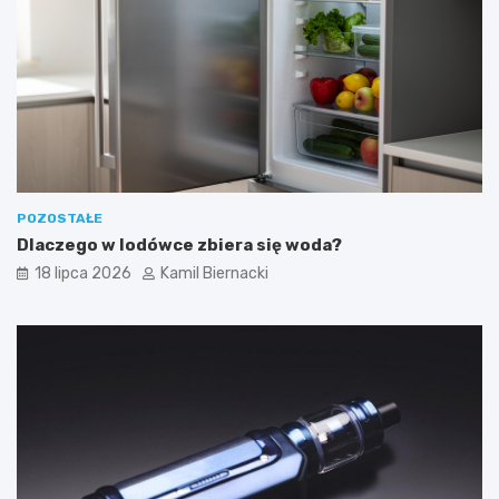
POZOSTAŁE
Dlaczego w lodówce zbiera się woda?
18 lipca 2026
Kamil Biernacki