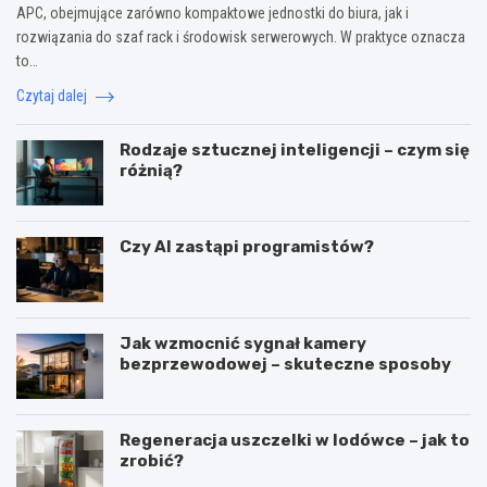
APC, obejmujące zarówno kompaktowe jednostki do biura, jak i
rozwiązania do szaf rack i środowisk serwerowych. W praktyce oznacza
to…
Czytaj dalej
Rodzaje sztucznej inteligencji – czym się
różnią?
Czy AI zastąpi programistów?
Jak wzmocnić sygnał kamery
bezprzewodowej – skuteczne sposoby
Regeneracja uszczelki w lodówce – jak to
zrobić?