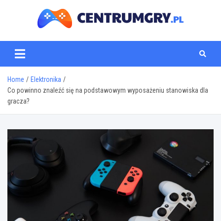
Skip
to
content
centrumgry.pl
Home
Elektronika
Co powinno znaleźć się na podstawowym wyposażeniu stanowiska dla
gracza?