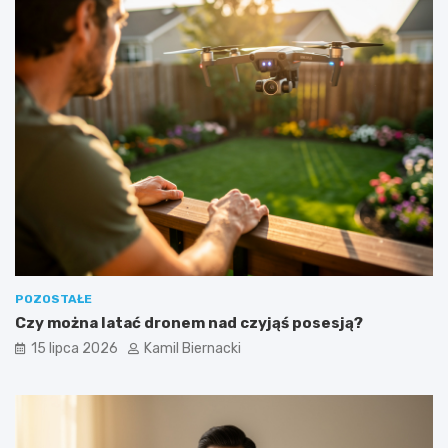
POZOSTAŁE
Czy można latać dronem nad czyjąś posesją?
15 lipca 2026
Kamil Biernacki