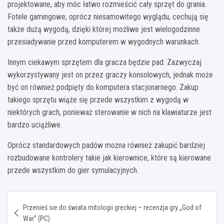
projektowane, aby móc łatwo rozmieścić cały sprzęt do grania.
Fotele gamingowe, oprócz niesamowitego wyglądu, cechują się
także dużą wygodą, dzięki której możliwe jest wielogodzinne
przesiadywanie przed komputerem w wygodnych warunkach.
Innym ciekawym sprzętem dla gracza będzie pad. Zazwyczaj
wykorzystywany jest on przez graczy konsolowych, jednak może
być on również podpięty do komputera stacjonarnego. Zakup
takiego sprzętu wiąże się przede wszystkim z wygodą w
niektórych grach, ponieważ sterowanie w nich na klawiaturze jest
bardzo uciążliwe.
Oprócz standardowych padów można również zakupić bardziej
rozbudowane kontrolery takie jak kierownice, które są kierowane
przede wszystkim do gier symulacyjnych.
Nawigacja
Przenieś sie do świata mitologii greckiej – recenzja gry „God of
wpisu
War” (PC)