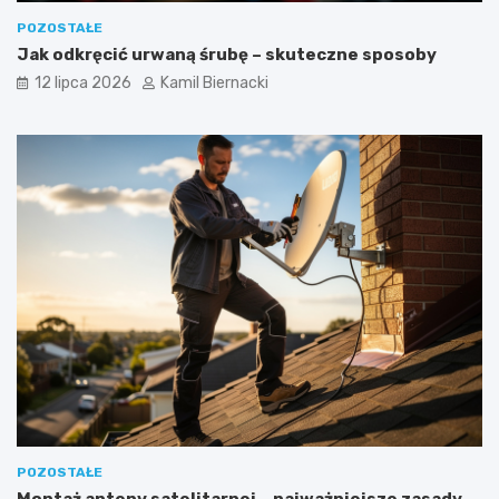
POZOSTAŁE
Jak odkręcić urwaną śrubę – skuteczne sposoby
12 lipca 2026
Kamil Biernacki
POZOSTAŁE
Montaż anteny satelitarnej – najważniejsze zasady