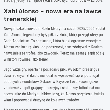
stać się jednym z najlepszych środkowych obrońców w Europie.
Xabi Alonso – nowa era na ławce
trenerskiej
Nowym szkoleniowcem Realu Madryt na sezon 2025/2026 został
Xabi Alonso, legendarny były piłkarz klubu, który przejął stery po
Carlo Ancelottim. To nominacja, która budzi ogromne emocje –
Alonso zna kulturę klubu od podszewki, sam zdobywał z Realem
najważniejsze trofea jako zawodnik. Teraz ma szansę zapisać się
w historii również jako trener.
Jego wizja gry, oparta na posiadaniu piłki, wysokim pressingu i
dynamicznych atakach, ma idealnie wpasować się w potencjał
obecnych zawodników. Sukces w Bayerze Leverkusen, gdzie
zbudował zespół grający atrakcyjny i skuteczny futbol, dał mu
przepustkę do Madrytu. Kibice liczą, że Alonso przyniesie świeży
wiatr i poprowadzi drużynę do kolejnych trofeów.