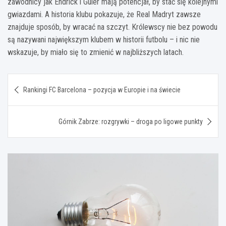
zawodnicy jak Endrick i Güler mają potencjał, by stać się kolejnymi
gwiazdami. A historia klubu pokazuje, że Real Madryt zawsze
znajduje sposób, by wracać na szczyt. Królewscy nie bez powodu
są nazywani największym klubem w historii futbolu – i nic nie
wskazuje, by miało się to zmienić w najbliższych latach.
Nawigacja
Rankingi FC Barcelona – pozycja w Europie i na świecie
wpisu
Górnik Zabrze: rozgrywki – droga po ligowe punkty