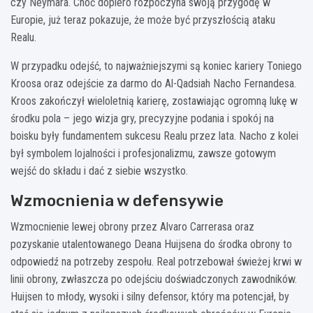
czy Neymara. Choć dopiero rozpoczyna swoją przygodę w
Europie, już teraz pokazuje, że może być przyszłością ataku
Realu.
W przypadku odejść, to najważniejszymi są koniec kariery Toniego
Kroosa oraz odejście za darmo do Al-Qadsiah Nacho Fernandesa.
Kroos zakończył wieloletnią karierę, zostawiając ogromną lukę w
środku pola – jego wizja gry, precyzyjne podania i spokój na
boisku były fundamentem sukcesu Realu przez lata. Nacho z kolei
był symbolem lojalności i profesjonalizmu, zawsze gotowym
wejść do składu i dać z siebie wszystko.
Wzmocnienia w defensywie
Wzmocnienie lewej obrony przez Alvaro Carrerasa oraz
pozyskanie utalentowanego Deana Huijsena do środka obrony to
odpowiedź na potrzeby zespołu. Real potrzebował świeżej krwi w
linii obrony, zwłaszcza po odejściu doświadczonych zawodników.
Huijsen to młody, wysoki i silny defensor, który ma potencjał, by