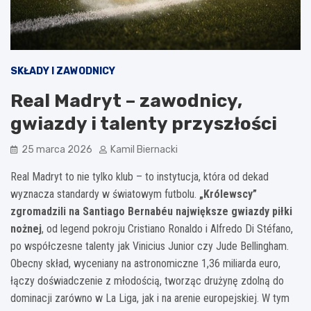
SKŁADY I ZAWODNICY
Real Madryt – zawodnicy,
gwiazdy i talenty przyszłości
25 marca 2026
Kamil Biernacki
Real Madryt to nie tylko klub – to instytucja, która od dekad
wyznacza standardy w światowym futbolu.
„Królewscy”
zgromadzili na Santiago Bernabéu największe gwiazdy piłki
nożnej
, od legend pokroju Cristiano Ronaldo i Alfredo Di Stéfano,
po współczesne talenty jak Vinicius Junior czy Jude Bellingham.
Obecny skład, wyceniany na astronomiczne 1,36 miliarda euro,
łączy doświadczenie z młodością, tworząc drużynę zdolną do
dominacji zarówno w La Liga, jak i na arenie europejskiej. W tym