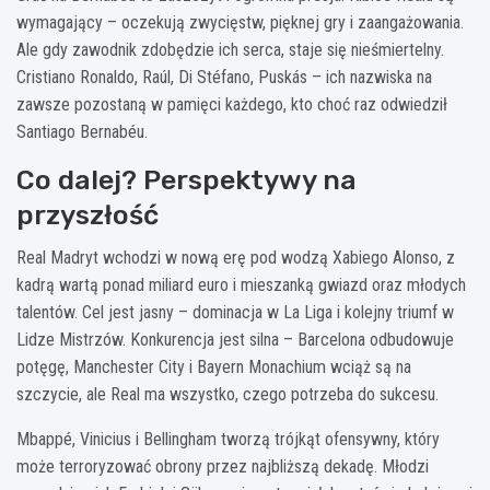
wymagający – oczekują zwycięstw, pięknej gry i zaangażowania.
Ale gdy zawodnik zdobędzie ich serca, staje się nieśmiertelny.
Cristiano Ronaldo, Raúl, Di Stéfano, Puskás – ich nazwiska na
zawsze pozostaną w pamięci każdego, kto choć raz odwiedził
Santiago Bernabéu.
Co dalej? Perspektywy na
przyszłość
Real Madryt wchodzi w nową erę pod wodzą Xabiego Alonso, z
kadrą wartą ponad miliard euro i mieszanką gwiazd oraz młodych
talentów. Cel jest jasny – dominacja w La Liga i kolejny triumf w
Lidze Mistrzów. Konkurencja jest silna – Barcelona odbudowuje
potęgę, Manchester City i Bayern Monachium wciąż są na
szczycie, ale Real ma wszystko, czego potrzeba do sukcesu.
Mbappé, Vinicius i Bellingham tworzą trójkąt ofensywny, który
może terroryzować obrony przez najbliższą dekadę. Młodzi