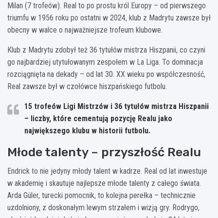
Milan (7 trofeów). Real to po prostu król Europy – od pierwszego
triumfu w 1956 roku po ostatni w 2024, klub z Madrytu zawsze był
obecny w walce o najważniejsze trofeum klubowe.
Klub z Madrytu zdobył też 36 tytułów mistrza Hiszpanii, co czyni
go najbardziej utytułowanym zespołem w La Liga. To dominacja
rozciągnięta na dekady – od lat 30. XX wieku po współczesność,
Real zawsze był w czołówce hiszpańskiego futbolu.
15 trofeów Ligi Mistrzów i 36 tytułów mistrza Hiszpanii
– liczby, które cementują pozycję Realu jako
największego klubu w historii futbolu.
Młode talenty – przyszłość Realu
Endrick to nie jedyny młody talent w kadrze. Real od lat inwestuje
w akademię i skautuje najlepsze młode talenty z całego świata.
Arda Güler, turecki pomocnik, to kolejna perełka – technicznie
uzdolniony, z doskonałym lewym strzałem i wizją gry. Rodrygo,