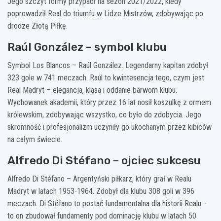
Jego szczyt formy przypadł na sezon 2021/2022, kiedy
poprowadził Real do triumfu w Lidze Mistrzów, zdobywając po
drodze Złotą Piłkę.
Raúl González – symbol klubu
Symbol Los Blancos – Raúl González. Legendarny kapitan zdobył
323 gole w 741 meczach. Raúl to kwintesencja tego, czym jest
Real Madryt – elegancja, klasa i oddanie barwom klubu.
Wychowanek akademii, który przez 16 lat nosił koszulkę z ormem
królewskim, zdobywając wszystko, co było do zdobycia. Jego
skromność i profesjonalizm uczyniły go ukochanym przez kibiców
na całym świecie.
Alfredo Di Stéfano – ojciec sukcesu
Alfredo Di Stéfano – Argentyński piłkarz, który grał w Realu
Madryt w latach 1953-1964. Zdobył dla klubu 308 goli w 396
meczach. Di Stéfano to postać fundamentalna dla historii Realu –
to on zbudował fundamenty pod dominację klubu w latach 50.