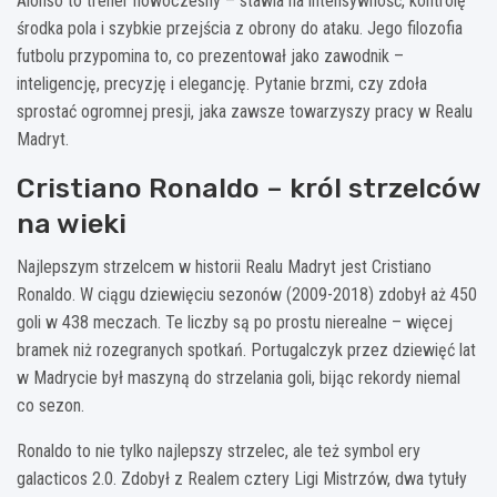
Alonso to trener nowoczesny – stawia na intensywność, kontrolę
środka pola i szybkie przejścia z obrony do ataku. Jego filozofia
futbolu przypomina to, co prezentował jako zawodnik –
inteligencję, precyzję i elegancję. Pytanie brzmi, czy zdoła
sprostać ogromnej presji, jaka zawsze towarzyszy pracy w Realu
Madryt.
Cristiano Ronaldo – król strzelców
na wieki
Najlepszym strzelcem w historii Realu Madryt jest Cristiano
Ronaldo. W ciągu dziewięciu sezonów (2009-2018) zdobył aż 450
goli w 438 meczach. Te liczby są po prostu nierealne – więcej
bramek niż rozegranych spotkań. Portugalczyk przez dziewięć lat
w Madrycie był maszyną do strzelania goli, bijąc rekordy niemal
co sezon.
Ronaldo to nie tylko najlepszy strzelec, ale też symbol ery
galacticos 2.0. Zdobył z Realem cztery Ligi Mistrzów, dwa tytuły