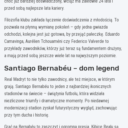
choć już bardziej doświadczony, wciąż ma zaledwie 24 lata i
przed sobą najlepsze lata kariery.
Filozofia klubu zakłada łączenie doświadczenia z młodością. To
pozwala na płynną wymianę pokoleń – gdy jedna gwiazda
odchodzi, kolejna jest już gotowa, by przejąć pałeczkę. Eduardo
Camavinga, Aurélien Tchouaméni czy Federico Valverde to
przykłady zawodników, którzy już teraz są fundamentem drużyny,
a mają przed sobą jeszcze wiele lat na najwyższym poziomie.
Santiago Bernabéu – dom legend
Real Madryt to nie tylko zawodnicy, ale też miejsce, w którym
grają. Santiago Bernabéu to jeden z najbardziej ikonicznych
stadionów na świecie – świątynia futbolu, która widziała
niezliczone triumfy i dramatyczne momenty. Po niedawnej
modernizacji stadion zyskał futurystyczny wygląd, zachowując
przy tym ducha i historię.
Grać na Bernabéu to zaszczyt i ogromna presja. Kibice Realu są