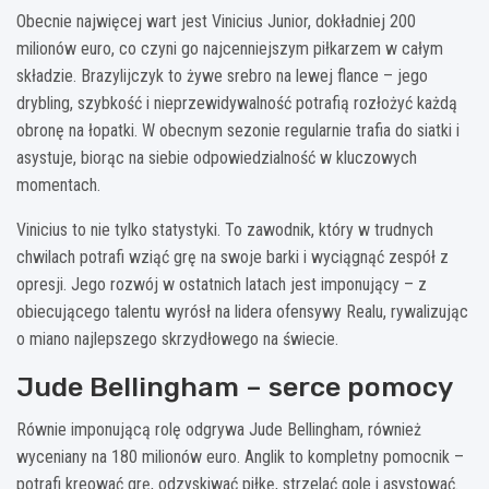
Obecnie najwięcej wart jest Vinicius Junior, dokładniej 200
milionów euro, co czyni go najcenniejszym piłkarzem w całym
składzie. Brazylijczyk to żywe srebro na lewej flance – jego
drybling, szybkość i nieprzewidywalność potrafią rozłożyć każdą
obronę na łopatki. W obecnym sezonie regularnie trafia do siatki i
asystuje, biorąc na siebie odpowiedzialność w kluczowych
momentach.
Vinicius to nie tylko statystyki. To zawodnik, który w trudnych
chwilach potrafi wziąć grę na swoje barki i wyciągnąć zespół z
opresji. Jego rozwój w ostatnich latach jest imponujący – z
obiecującego talentu wyrósł na lidera ofensywy Realu, rywalizując
o miano najlepszego skrzydłowego na świecie.
Jude Bellingham – serce pomocy
Równie imponującą rolę odgrywa Jude Bellingham, również
wyceniany na 180 milionów euro. Anglik to kompletny pomocnik –
potrafi kreować grę, odzyskiwać piłkę, strzelać gole i asystować.