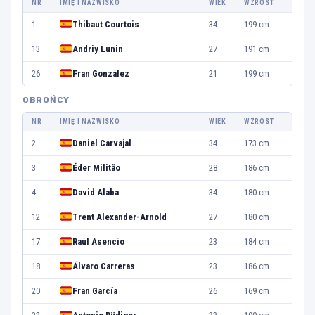
NR
IMIĘ I NAZWISKO
WIEK
WZROST
1
Thibaut Courtois
34
199 cm
13
Andriy Lunin
27
191 cm
26
Fran González
21
199 cm
OBROŃCY
NR
IMIĘ I NAZWISKO
WIEK
WZROST
2
Daniel Carvajal
34
173 cm
3
Éder Militão
28
186 cm
4
David Alaba
34
180 cm
12
Trent Alexander-Arnold
27
180 cm
17
Raúl Asencio
23
184 cm
18
Álvaro Carreras
23
186 cm
20
Fran García
26
169 cm