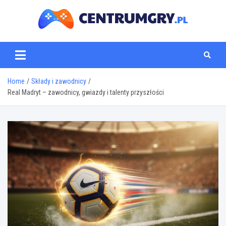
Skip
to
content
centrumgry.pl
Home
Składy i zawodnicy
Real Madryt – zawodnicy, gwiazdy i talenty przyszłości