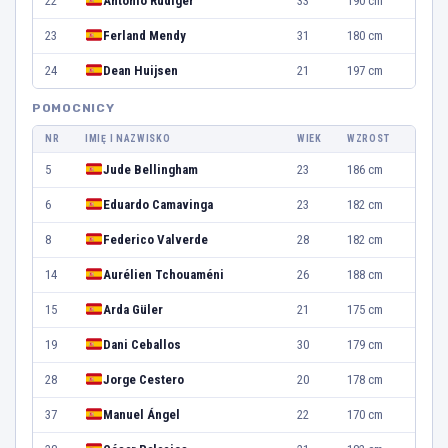
22
Antonio Rüdiger
33
190 cm
23
Ferland Mendy
31
180 cm
24
Dean Huijsen
21
197 cm
POMOCNICY
NR
IMIĘ I NAZWISKO
WIEK
WZROST
5
Jude Bellingham
23
186 cm
6
Eduardo Camavinga
23
182 cm
8
Federico Valverde
28
182 cm
14
Aurélien Tchouaméni
26
188 cm
15
Arda Güler
21
175 cm
19
Dani Ceballos
30
179 cm
28
Jorge Cestero
20
178 cm
37
Manuel Ángel
22
170 cm