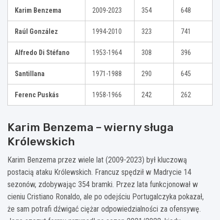
Karim Benzema
2009-2023
354
648
Raúl González
1994-2010
323
741
Alfredo Di Stéfano
1953-1964
308
396
Santillana
1971-1988
290
645
Ferenc Puskás
1958-1966
242
262
Karim Benzema – wierny sługa
Królewskich
Karim Benzema przez wiele lat (2009-2023) był kluczową
postacią ataku Królewskich. Francuz spędził w Madrycie 14
sezonów, zdobywając 354 bramki. Przez lata funkcjonował w
cieniu Cristiano Ronaldo, ale po odejściu Portugalczyka pokazał,
że sam potrafi dźwigać ciężar odpowiedzialności za ofensywę.