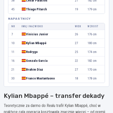
38
César Palacios
21
182 cm
45
Thiago Pitarch
19
179 cm
NAPASTNICY
NR
IMIĘ I NAZWISKO
WIEK
WZROST
7
Vinicius Junior
26
176 cm
10
Kylian Mbappé
27
180 cm
11
Rodrygo
25
174 cm
16
Gonzalo García
22
182 cm
21
Brahim Díaz
27
170 cm
30
Franco Mastantuono
18
178 cm
Kylian Mbappé – transfer dekady
Teoretycznie za darmo do Realu trafił Kylian Mbappé, choć w
praktyce cała operacja kosztowała znacznie więcej – od premii