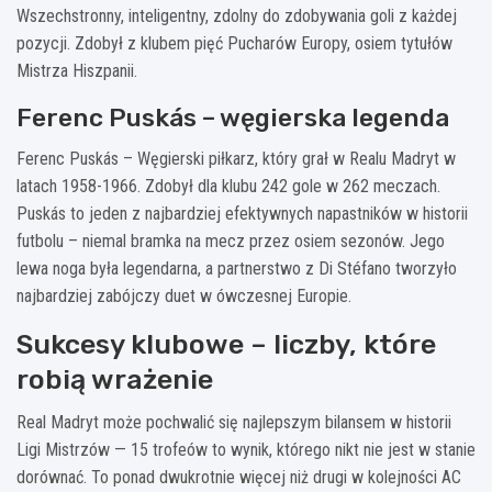
Wszechstronny, inteligentny, zdolny do zdobywania goli z każdej
pozycji. Zdobył z klubem pięć Pucharów Europy, osiem tytułów
Mistrza Hiszpanii.
Ferenc Puskás – węgierska legenda
Ferenc Puskás – Węgierski piłkarz, który grał w Realu Madryt w
latach 1958-1966. Zdobył dla klubu 242 gole w 262 meczach.
Puskás to jeden z najbardziej efektywnych napastników w historii
futbolu – niemal bramka na mecz przez osiem sezonów. Jego
lewa noga była legendarna, a partnerstwo z Di Stéfano tworzyło
najbardziej zabójczy duet w ówczesnej Europie.
Sukcesy klubowe – liczby, które
robią wrażenie
Real Madryt może pochwalić się najlepszym bilansem w historii
Ligi Mistrzów — 15 trofeów to wynik, którego nikt nie jest w stanie
dorównać. To ponad dwukrotnie więcej niż drugi w kolejności AC