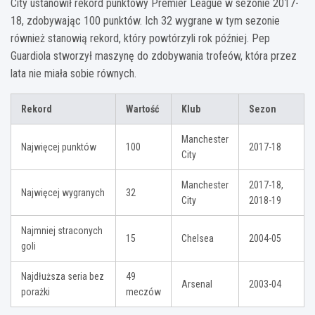
City ustanowił rekord punktowy Premier League w sezonie 2017-
18, zdobywając 100 punktów. Ich 32 wygrane w tym sezonie
również stanowią rekord, który powtórzyli rok później. Pep
Guardiola stworzył maszynę do zdobywania trofeów, która przez
lata nie miała sobie równych.
Rekord
Wartość
Klub
Sezon
Manchester
Najwięcej punktów
100
2017-18
City
Manchester
2017-18,
Najwięcej wygranych
32
City
2018-19
Najmniej straconych
15
Chelsea
2004-05
goli
Najdłuższa seria bez
49
Arsenal
2003-04
porażki
meczów