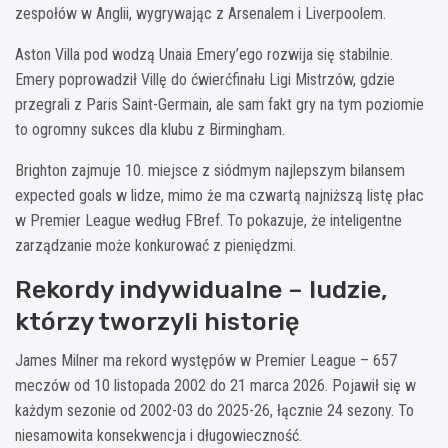
zespołów w Anglii, wygrywając z Arsenalem i Liverpoolem.
Aston Villa pod wodzą Unaia Emery’ego rozwija się stabilnie.
Emery poprowadził Villę do ćwierćfinału Ligi Mistrzów, gdzie
przegrali z Paris Saint-Germain, ale sam fakt gry na tym poziomie
to ogromny sukces dla klubu z Birmingham.
Brighton zajmuje 10. miejsce z siódmym najlepszym bilansem
expected goals w lidze, mimo że ma czwartą najniższą listę płac
w Premier League według FBref. To pokazuje, że inteligentne
zarządzanie może konkurować z pieniędzmi.
Rekordy indywidualne – ludzie,
którzy tworzyli historię
James Milner ma rekord występów w Premier League – 657
meczów od 10 listopada 2002 do 21 marca 2026. Pojawił się w
każdym sezonie od 2002-03 do 2025-26, łącznie 24 sezony. To
niesamowita konsekwencja i długowieczność.