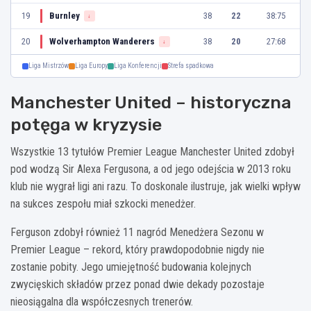
19
Burnley
38
22
38:75
↓
20
Wolverhampton Wanderers
38
20
27:68
↓
Liga Mistrzów
Liga Europy
Liga Konferencji
Strefa spadkowa
Manchester United – historyczna
potęga w kryzysie
Wszystkie 13 tytułów Premier League Manchester United zdobył
pod wodzą Sir Alexa Fergusona, a od jego odejścia w 2013 roku
klub nie wygrał ligi ani razu. To doskonale ilustruje, jak wielki wpływ
na sukces zespołu miał szkocki menedżer.
Ferguson zdobył również 11 nagród Menedżera Sezonu w
Premier League – rekord, który prawdopodobnie nigdy nie
zostanie pobity. Jego umiejętność budowania kolejnych
zwycięskich składów przez ponad dwie dekady pozostaje
nieosiągalna dla współczesnych trenerów.