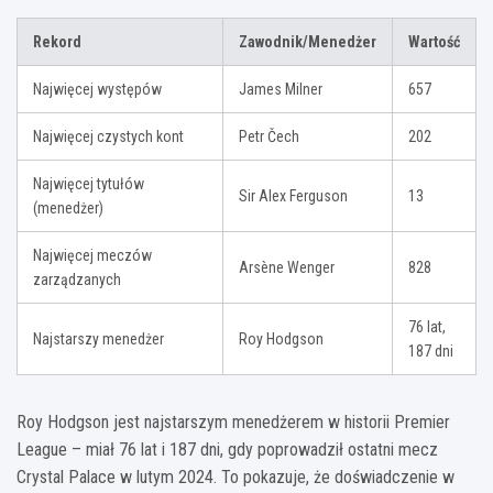
Rekord
Zawodnik/Menedżer
Wartość
Najwięcej występów
James Milner
657
Najwięcej czystych kont
Petr Čech
202
Najwięcej tytułów
Sir Alex Ferguson
13
(menedżer)
Najwięcej meczów
Arsène Wenger
828
zarządzanych
76 lat,
Najstarszy menedżer
Roy Hodgson
187 dni
Roy Hodgson jest najstarszym menedżerem w historii Premier
League – miał 76 lat i 187 dni, gdy poprowadził ostatni mecz
Crystal Palace w lutym 2024. To pokazuje, że doświadczenie w