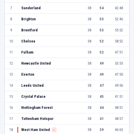
7
Sunderland
38
54
42:48
8
Brighton
38
53
52:46
9
Brentford
38
53
55:52
10
Chelsea
38
52
58:52
11
Fulham
38
52
47:51
12
Newcastle United
38
49
53:55
13
Everton
38
49
47:50
14
Leeds United
38
47
49:56
15
Crystal Palace
38
45
41:51
16
Nottingham Forest
38
44
48:51
17
Tottenham Hotspur
38
41
48:57
18
West Ham United
38
39
46:65
↓