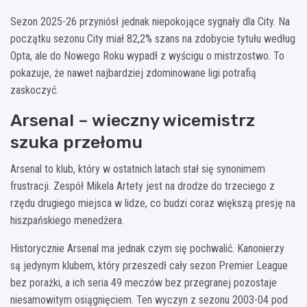
Sezon 2025-26 przyniósł jednak niepokojące sygnały dla City. Na
początku sezonu City miał 82,2% szans na zdobycie tytułu według
Opta, ale do Nowego Roku wypadł z wyścigu o mistrzostwo. To
pokazuje, że nawet najbardziej zdominowane ligi potrafią
zaskoczyć.
Arsenal – wieczny wicemistrz
szuka przełomu
Arsenal to klub, który w ostatnich latach stał się synonimem
frustracji. Zespół Mikela Artety jest na drodze do trzeciego z
rzędu drugiego miejsca w lidze, co budzi coraz większą presję na
hiszpańskiego menedżera.
Historycznie Arsenal ma jednak czym się pochwalić. Kanonierzy
są jedynym klubem, który przeszedł cały sezon Premier League
bez porażki, a ich seria 49 meczów bez przegranej pozostaje
niesamowitym osiągnięciem. Ten wyczyn z sezonu 2003-04 pod