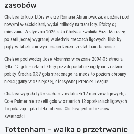
zasobów
Chelsea to klub, który w erze Romana Abramowicza, a później pod
nowymi właścicielami, wydał miliardy na transfery. Efekty są
mieszane. W styczniu 2026 roku Chelsea zwolniła Enzo Marescę
po serii jednej wygranej w siedmiu meczach ligowych. Klub był
piąty w tabeli, a nowym menedżerem został Liam Rosenior.
Chelsea pod wodzą Jose Mourinho w sezonie 2004-05 straciła
tylko 15 goli – rekord, który prawdopodobnie nigdy nie zostanie
pobity. Średnia 0,37 gola straconego na mecz to poziom obronny
nieosiągalny w dzisiejszej, ofensywnej Premier League.
Chelsea wygrała tylko siedem z ostatnich 17 meczów ligowych, a
Cole Palmer nie strzelił gola w ostatnich 12 spotkaniach ligowych.
To pokazuje, jak daleko obecna Chelsea jest od czasów
świetności.
Tottenham – walka o przetrwanie