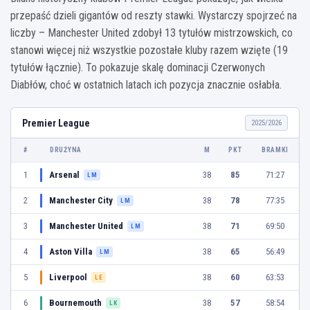
przepaść dzieli gigantów od reszty stawki. Wystarczy spojrzeć na
liczby – Manchester United zdobył 13 tytułów mistrzowskich, co
stanowi więcej niż wszystkie pozostałe kluby razem wzięte (19
tytułów łącznie). To pokazuje skalę dominacji Czerwonych
Diabłów, choć w ostatnich latach ich pozycja znacznie osłabła.
Premier League
2025/2026
#
DRUŻYNA
M
PKT
BRAMKI
1
Arsenal
38
85
71:27
LM
2
Manchester City
38
78
77:35
LM
3
Manchester United
38
71
69:50
LM
4
Aston Villa
38
65
56:49
LM
5
Liverpool
38
60
63:53
LE
6
Bournemouth
38
57
58:54
LK