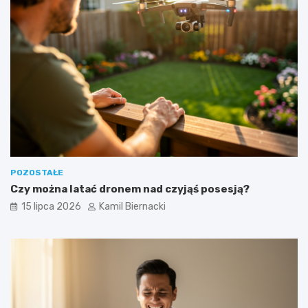
POZOSTAŁE
Czy można latać dronem nad czyjąś posesją?
15 lipca 2026
Kamil Biernacki