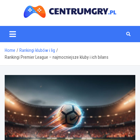
Skip
to
content
centrumgry.pl
Home
Rankingi klubów i lig
Rankingi Premier League – najmocniejsze kluby i ich bilans