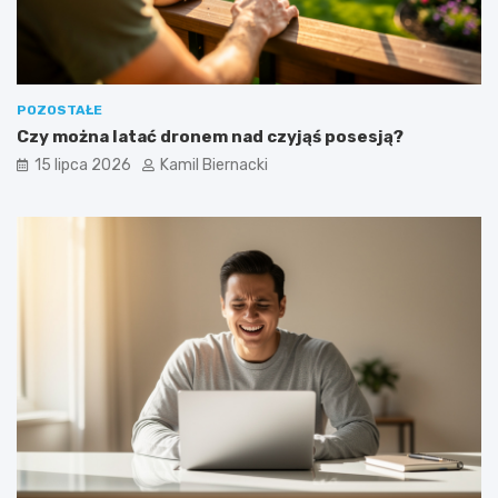
POZOSTAŁE
Czy można latać dronem nad czyjąś posesją?
15 lipca 2026
Kamil Biernacki