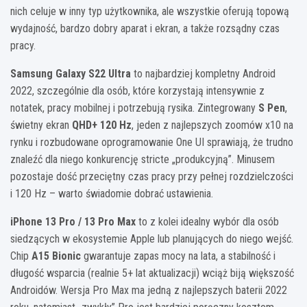
nich celuje w inny typ użytkownika, ale wszystkie oferują topową
wydajność, bardzo dobry aparat i ekran, a także rozsądny czas
pracy.
Samsung Galaxy S22 Ultra
to najbardziej kompletny Android
2022, szczególnie dla osób, które korzystają intensywnie z
notatek, pracy mobilnej i potrzebują rysika. Zintegrowany
S Pen
,
świetny ekran
QHD+ 120 Hz
, jeden z najlepszych zoomów x10 na
rynku i rozbudowane oprogramowanie One UI sprawiają, że trudno
znaleźć dla niego konkurencję stricte „produkcyjną”. Minusem
pozostaje dość przeciętny czas pracy przy pełnej rozdzielczości
i 120 Hz – warto świadomie dobrać ustawienia.
iPhone 13 Pro / 13 Pro Max
to z kolei idealny wybór dla osób
siedzących w ekosystemie Apple lub planujących do niego wejść.
Chip
A15 Bionic
gwarantuje zapas mocy na lata, a stabilność i
długość wsparcia (realnie 5+ lat aktualizacji) wciąż biją większość
Androidów. Wersja Pro Max ma jedną z najlepszych baterii 2022