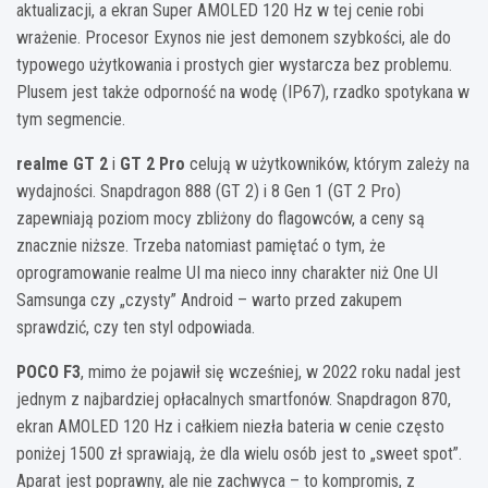
aktualizacji, a ekran Super AMOLED 120 Hz w tej cenie robi
wrażenie. Procesor Exynos nie jest demonem szybkości, ale do
typowego użytkowania i prostych gier wystarcza bez problemu.
Plusem jest także odporność na wodę (IP67), rzadko spotykana w
tym segmencie.
realme GT 2
i
GT 2 Pro
celują w użytkowników, którym zależy na
wydajności. Snapdragon 888 (GT 2) i 8 Gen 1 (GT 2 Pro)
zapewniają poziom mocy zbliżony do flagowców, a ceny są
znacznie niższe. Trzeba natomiast pamiętać o tym, że
oprogramowanie realme UI ma nieco inny charakter niż One UI
Samsunga czy „czysty” Android – warto przed zakupem
sprawdzić, czy ten styl odpowiada.
POCO F3
, mimo że pojawił się wcześniej, w 2022 roku nadal jest
jednym z najbardziej opłacalnych smartfonów. Snapdragon 870,
ekran AMOLED 120 Hz i całkiem niezła bateria w cenie często
poniżej 1500 zł sprawiają, że dla wielu osób jest to „sweet spot”.
Aparat jest poprawny, ale nie zachwyca – to kompromis, z