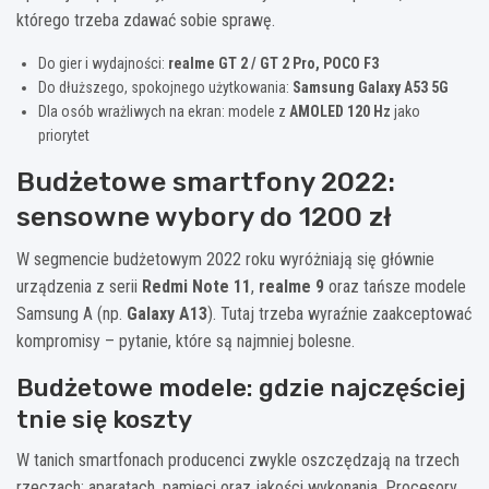
którego trzeba zdawać sobie sprawę.
Do gier i wydajności:
realme GT 2 / GT 2 Pro, POCO F3
Do dłuższego, spokojnego użytkowania:
Samsung Galaxy A53 5G
Dla osób wrażliwych na ekran: modele z
AMOLED 120 Hz
jako
priorytet
Budżetowe smartfony 2022:
sensowne wybory do 1200 zł
W segmencie budżetowym 2022 roku wyróżniają się głównie
urządzenia z serii
Redmi Note 11
,
realme 9
oraz tańsze modele
Samsung A (np.
Galaxy A13
). Tutaj trzeba wyraźnie zaakceptować
kompromisy – pytanie, które są najmniej bolesne.
Budżetowe modele: gdzie najczęściej
tnie się koszty
W tanich smartfonach producenci zwykle oszczędzają na trzech
rzeczach: aparatach, pamięci oraz jakości wykonania. Procesory