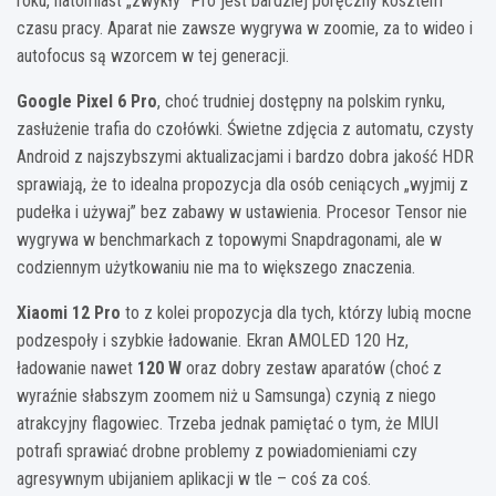
roku, natomiast „zwykły” Pro jest bardziej poręczny kosztem
czasu pracy. Aparat nie zawsze wygrywa w zoomie, za to wideo i
autofocus są wzorcem w tej generacji.
Google Pixel 6 Pro
, choć trudniej dostępny na polskim rynku,
zasłużenie trafia do czołówki. Świetne zdjęcia z automatu, czysty
Android z najszybszymi aktualizacjami i bardzo dobra jakość HDR
sprawiają, że to idealna propozycja dla osób ceniących „wyjmij z
pudełka i używaj” bez zabawy w ustawienia. Procesor Tensor nie
wygrywa w benchmarkach z topowymi Snapdragonami, ale w
codziennym użytkowaniu nie ma to większego znaczenia.
Xiaomi 12 Pro
to z kolei propozycja dla tych, którzy lubią mocne
podzespoły i szybkie ładowanie. Ekran AMOLED 120 Hz,
ładowanie nawet
120 W
oraz dobry zestaw aparatów (choć z
wyraźnie słabszym zoomem niż u Samsunga) czynią z niego
atrakcyjny flagowiec. Trzeba jednak pamiętać o tym, że MIUI
potrafi sprawiać drobne problemy z powiadomieniami czy
agresywnym ubijaniem aplikacji w tle – coś za coś.