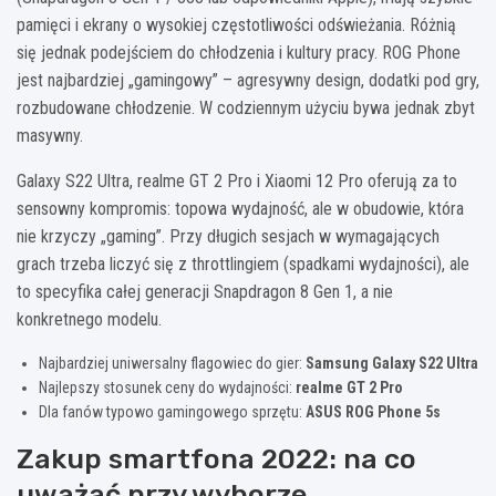
pamięci i ekrany o wysokiej częstotliwości odświeżania. Różnią
się jednak podejściem do chłodzenia i kultury pracy. ROG Phone
jest najbardziej „gamingowy” – agresywny design, dodatki pod gry,
rozbudowane chłodzenie. W codziennym użyciu bywa jednak zbyt
masywny.
Galaxy S22 Ultra, realme GT 2 Pro i Xiaomi 12 Pro oferują za to
sensowny kompromis: topowa wydajność, ale w obudowie, która
nie krzyczy „gaming”. Przy długich sesjach w wymagających
grach trzeba liczyć się z throttlingiem (spadkami wydajności), ale
to specyfika całej generacji Snapdragon 8 Gen 1, a nie
konkretnego modelu.
Najbardziej uniwersalny flagowiec do gier:
Samsung Galaxy S22 Ultra
Najlepszy stosunek ceny do wydajności:
realme GT 2 Pro
Dla fanów typowo gamingowego sprzętu:
ASUS ROG Phone 5s
Zakup smartfona 2022: na co
uważać przy wyborze