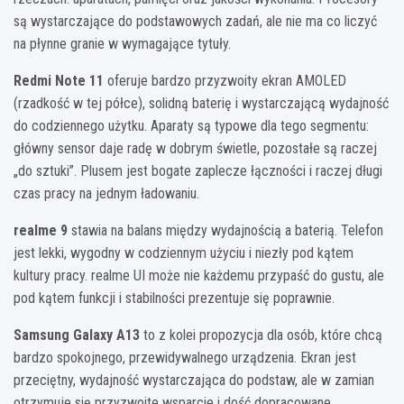
są wystarczające do podstawowych zadań, ale nie ma co liczyć
na płynne granie w wymagające tytuły.
Redmi Note 11
oferuje bardzo przyzwoity ekran AMOLED
(rzadkość w tej półce), solidną baterię i wystarczającą wydajność
do codziennego użytku. Aparaty są typowe dla tego segmentu:
główny sensor daje radę w dobrym świetle, pozostałe są raczej
„do sztuki”. Plusem jest bogate zaplecze łączności i raczej długi
czas pracy na jednym ładowaniu.
realme 9
stawia na balans między wydajnością a baterią. Telefon
jest lekki, wygodny w codziennym użyciu i niezły pod kątem
kultury pracy. realme UI może nie każdemu przypaść do gustu, ale
pod kątem funkcji i stabilności prezentuje się poprawnie.
Samsung Galaxy A13
to z kolei propozycja dla osób, które chcą
bardzo spokojnego, przewidywalnego urządzenia. Ekran jest
przeciętny, wydajność wystarczająca do podstaw, ale w zamian
otrzymuje się przyzwoite wsparcie i dość dopracowane