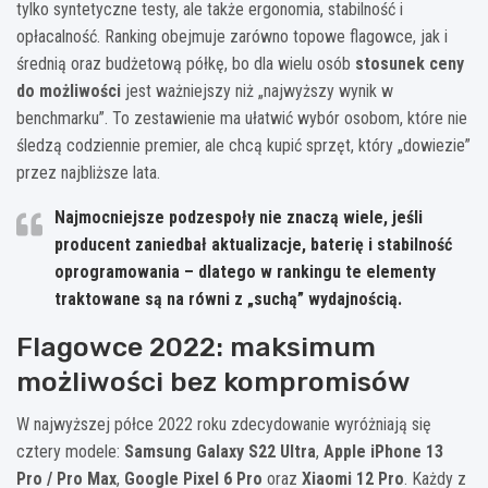
tylko syntetyczne testy, ale także ergonomia, stabilność i
opłacalność. Ranking obejmuje zarówno topowe flagowce, jak i
średnią oraz budżetową półkę, bo dla wielu osób
stosunek ceny
do możliwości
jest ważniejszy niż „najwyższy wynik w
benchmarku”. To zestawienie ma ułatwić wybór osobom, które nie
śledzą codziennie premier, ale chcą kupić sprzęt, który „dowiezie”
przez najbliższe lata.
Najmocniejsze podzespoły nie znaczą wiele, jeśli
producent zaniedbał
aktualizacje, baterię i stabilność
oprogramowania
– dlatego w rankingu te elementy
traktowane są na równi z „suchą” wydajnością.
Flagowce 2022: maksimum
możliwości bez kompromisów
W najwyższej półce 2022 roku zdecydowanie wyróżniają się
cztery modele:
Samsung Galaxy S22 Ultra
,
Apple iPhone 13
Pro / Pro Max
,
Google Pixel 6 Pro
oraz
Xiaomi 12 Pro
. Każdy z