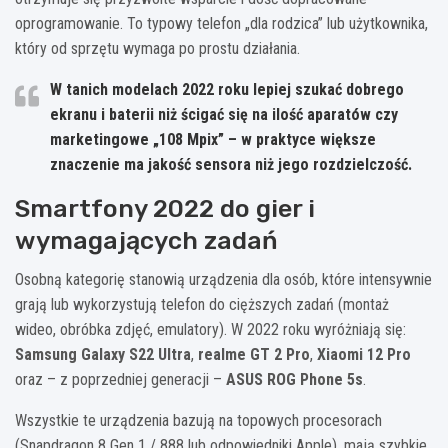
oprogramowanie. To typowy telefon „dla rodzica” lub użytkownika,
który od sprzętu wymaga po prostu działania.
W tanich modelach 2022 roku lepiej szukać
dobrego
ekranu i baterii
niż ścigać się na ilość aparatów czy
marketingowe „108 Mpix” – w praktyce większe
znaczenie ma jakość sensora niż jego rozdzielczość.
Smartfony 2022 do gier i
wymagających zadań
Osobną kategorię stanowią urządzenia dla osób, które intensywnie
grają lub wykorzystują telefon do cięższych zadań (montaż
wideo, obróbka zdjęć, emulatory). W 2022 roku wyróżniają się:
Samsung Galaxy S22 Ultra
,
realme GT 2 Pro
,
Xiaomi 12 Pro
oraz – z poprzedniej generacji –
ASUS ROG Phone 5s
.
Wszystkie te urządzenia bazują na topowych procesorach
(Snapdragon 8 Gen 1 / 888 lub odpowiedniki Apple), mają szybkie