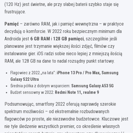
(120 Hz) jest świetne, ale przy słabej baterii szybko staje się
frustrujące.
Pamięć
– zarówno RAM, jak i pamięć wewnętrzna – w praktyce
decydują o komforcie. W 2022 roku bezpiecznym minimum dla
Androida jest
6 GB RAM
i
128 GB pamięci
, szczególnie jeśli
planowane jest trzymanie większej ilości zdjęć, filmów czy
instalowanie gier. iOS radzi sobie nieco lepiej z mniejszą ilością
RAM, ale 128 GB na dane to nadal rozsądny punkt startowy.
Flagowiec z 2022 „na lata”:
iPhone 13 Pro / Pro Max, Samsung
Galaxy S22 Ultra
Średnia półka z dobrym wsparciem:
Samsung Galaxy A53 5G
Budżet sensowny w 2022:
Redmi Note 11, realme 9
Podsumowując, smartfony 2022 oferują naprawdę szerokie
spektrum możliwości – od ekstremalnie rozbudowanych
flagowców po proste, ale niezawodne budżetowce. Kluczowe jest
nie tyle śledzenie wszystkich premier, co określenie własnych