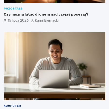
POZOSTAŁE
Czy można latać dronem nad czyjąś posesją?
15 lipca 2026
Kamil Biernacki
KOMPUTER