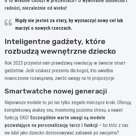
o to właśnie chodzi w prezentach? O wywołanie uśmiechu i
radości, niezależnie od wieku!
Nigdy nie jesteś za stary, by wyznaczyć nowy cel lub
marzyć o nowych rzeczach.
Inteligentne gadżety, które
rozbudzą wewnętrzne dziecko
Rok 2023 przyniósł nam prawdziwą rewolucję w świecie smart-
gadżetów. Jeśli szukasz prezentu dla kogoś, kto uwielbia
nowoczesne rozwiązania, zwróć uwagę na te propozycje:
Smartwatche nowej generacji
Najnowsze modele to już nie tylko zegarki mierzące kroki. Oferują
kompleksową analizę snu, monitoring poziomu stresu, a nawet
funkcję EKG!
Szczególnie warte uwagi są modele
pozwalające na personalizację tarcz i funkcji
– bo któż z nas
nie lubił jako dziecko dostosowywać zabawek po swojemu?