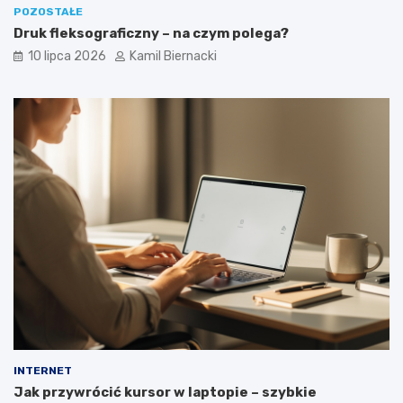
POZOSTAŁE
Druk fleksograficzny – na czym polega?
10 lipca 2026
Kamil Biernacki
INTERNET
Jak przywrócić kursor w laptopie – szybkie