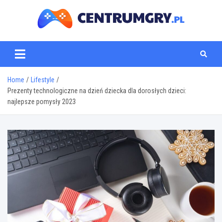
Skip
to
content
centrumgry.pl
Home
Lifestyle
Prezenty technologiczne na dzień dziecka dla dorosłych dzieci:
najlepsze pomysły 2023