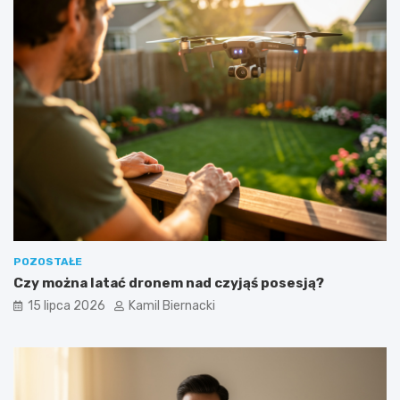
POZOSTAŁE
Czy można latać dronem nad czyjąś posesją?
15 lipca 2026
Kamil Biernacki