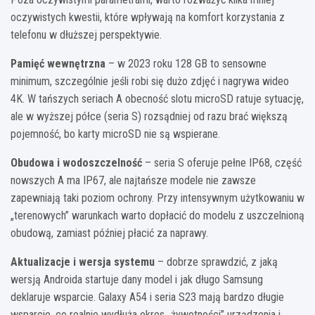
oczywistych kwestii, które wpływają na komfort korzystania z
telefonu w dłuższej perspektywie.
Pamięć wewnętrzna
– w 2023 roku 128 GB to sensowne
minimum, szczególnie jeśli robi się dużo zdjęć i nagrywa wideo
4K. W tańszych seriach A obecność slotu microSD ratuje sytuację,
ale w wyższej półce (seria S) rozsądniej od razu brać większą
pojemność, bo karty microSD nie są wspierane.
Obudowa i wodoszczelność
– seria S oferuje pełne IP68, część
nowszych A ma IP67, ale najtańsze modele nie zawsze
zapewniają taki poziom ochrony. Przy intensywnym użytkowaniu w
„terenowych” warunkach warto dopłacić do modelu z uszczelnioną
obudową, zamiast później płacić za naprawy.
Aktualizacje i wersja systemu
– dobrze sprawdzić, z jaką
wersją Androida startuje dany model i jak długo Samsung
deklaruje wsparcie. Galaxy A54 i seria S23 mają bardzo długie
wsparcie, co realnie wydłuża okres „żywotności” urządzenia i