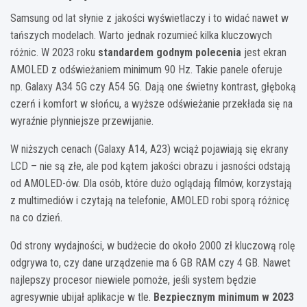
Samsung od lat słynie z jakości wyświetlaczy i to widać nawet w
tańszych modelach. Warto jednak rozumieć kilka kluczowych
różnic. W 2023 roku
standardem godnym polecenia
jest ekran
AMOLED z odświeżaniem minimum 90 Hz. Takie panele oferuje
np. Galaxy A34 5G czy A54 5G. Dają one świetny kontrast, głęboką
czerń i komfort w słońcu, a wyższe odświeżanie przekłada się na
wyraźnie płynniejsze przewijanie.
W niższych cenach (Galaxy A14, A23) wciąż pojawiają się ekrany
LCD – nie są złe, ale pod kątem jakości obrazu i jasności odstają
od AMOLED-ów. Dla osób, które dużo oglądają filmów, korzystają
z multimediów i czytają na telefonie, AMOLED robi sporą różnicę
na co dzień.
Od strony wydajności, w budżecie do około 2000 zł kluczową rolę
odgrywa to, czy dane urządzenie ma 6 GB RAM czy 4 GB. Nawet
najlepszy procesor niewiele pomoże, jeśli system będzie
agresywnie ubijał aplikacje w tle.
Bezpiecznym minimum w 2023