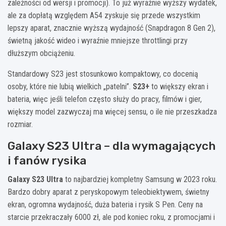
zależności od wersji i promocji). To już wyraźnie wyższy wydatek,
ale za dopłatą względem A54 zyskuje się przede wszystkim
lepszy aparat, znacznie wyższą wydajność (Snapdragon 8 Gen 2),
świetną jakość wideo i wyraźnie mniejsze throttlingi przy
dłuższym obciążeniu.
Standardowy S23 jest stosunkowo kompaktowy, co docenią
osoby, które nie lubią wielkich „patelni”.
S23+
to większy ekran i
bateria, więc jeśli telefon często służy do pracy, filmów i gier,
większy model zazwyczaj ma więcej sensu, o ile nie przeszkadza
rozmiar.
Galaxy S23 Ultra – dla wymagających
i fanów rysika
Galaxy S23 Ultra
to najbardziej kompletny Samsung w 2023 roku.
Bardzo dobry aparat z peryskopowym teleobiektywem, świetny
ekran, ogromna wydajność, duża bateria i rysik S Pen. Ceny na
starcie przekraczały 6000 zł, ale pod koniec roku, z promocjami i