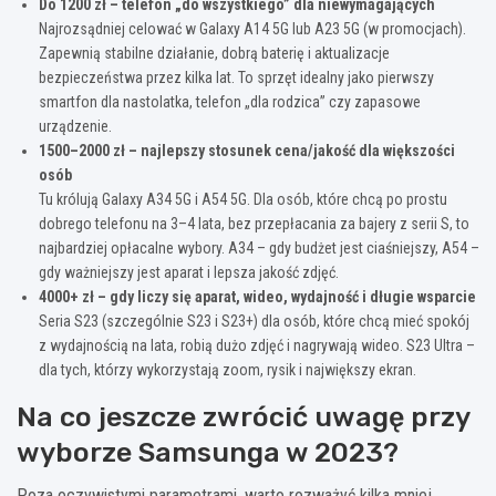
Do 1200 zł – telefon „do wszystkiego” dla niewymagających
Najrozsądniej celować w Galaxy A14 5G lub A23 5G (w promocjach).
Zapewnią stabilne działanie, dobrą baterię i aktualizacje
bezpieczeństwa przez kilka lat. To sprzęt idealny jako pierwszy
smartfon dla nastolatka, telefon „dla rodzica” czy zapasowe
urządzenie.
1500–2000 zł – najlepszy stosunek cena/jakość dla większości
osób
Tu królują Galaxy A34 5G i A54 5G. Dla osób, które chcą po prostu
dobrego telefonu na 3–4 lata, bez przepłacania za bajery z serii S, to
najbardziej opłacalne wybory. A34 – gdy budżet jest ciaśniejszy, A54 –
gdy ważniejszy jest aparat i lepsza jakość zdjęć.
4000+ zł – gdy liczy się aparat, wideo, wydajność i długie wsparcie
Seria S23 (szczególnie S23 i S23+) dla osób, które chcą mieć spokój
z wydajnością na lata, robią dużo zdjęć i nagrywają wideo. S23 Ultra –
dla tych, którzy wykorzystają zoom, rysik i największy ekran.
Na co jeszcze zwrócić uwagę przy
wyborze Samsunga w 2023?
Poza oczywistymi parametrami, warto rozważyć kilka mniej