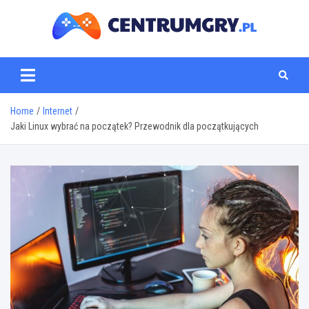
Skip
to
content
centrumgry.pl
Home
Internet
Jaki Linux wybrać na początek? Przewodnik dla początkujących