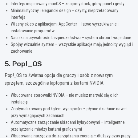
Interfejs inspirowany macOS – znajomy dock, górny panel i gesty
Minimalistyczny i elegancki design – czysty, nieprzeładowany
interfejs
Własny sklep z aplikacjami AppCenter – łatwe wyszukiwanie i
instalowanie programów
Nacisk na prywatność i bezpieczeństwo – system chroni Twoje dane
Spójny wizualnie system – wszystkie aplikacje mają jednolity wygląd i
zachowanie
5. Pop!_OS
Pop!_OS to świetna opcja dla graczy i osób z nowszym
sprzętem, szczególnie laptopami z kartami NVIDIA:
Wbudowane sterowniki NVIDIA – nie musisz martwić się o ich
instalację
Zoptymalizowany pod kątem wydajności – płynne działanie nawet
przy wymagających zadaniach
Automatyczne zarządzanie układami hybrydowymi – inteligentne
przełączanie między kartami graficznymi
Wbudowane narzędzia do zarządzania energią – dłuższy czas pracy