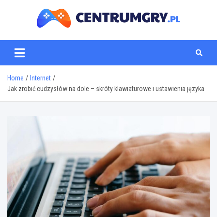
Skip
to
content
centrumgry.pl
Home
Internet
Jak zrobić cudzysłów na dole – skróty klawiaturowe i ustawienia języka