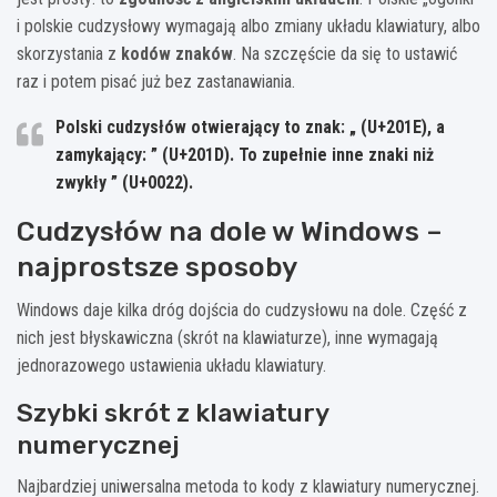
i polskie cudzysłowy wymagają albo zmiany układu klawiatury, albo
skorzystania z
kodów znaków
. Na szczęście da się to ustawić
raz i potem pisać już bez zastanawiania.
Polski cudzysłów otwierający to znak:
„
(U+201E), a
zamykający:
”
(U+201D). To zupełnie inne znaki niż
zwykły ” (U+0022).
Cudzysłów na dole w Windows –
najprostsze sposoby
Windows daje kilka dróg dojścia do cudzysłowu na dole. Część z
nich jest błyskawiczna (skrót na klawiaturze), inne wymagają
jednorazowego ustawienia układu klawiatury.
Szybki skrót z klawiatury
numerycznej
Najbardziej uniwersalna metoda to kody z klawiatury numerycznej.