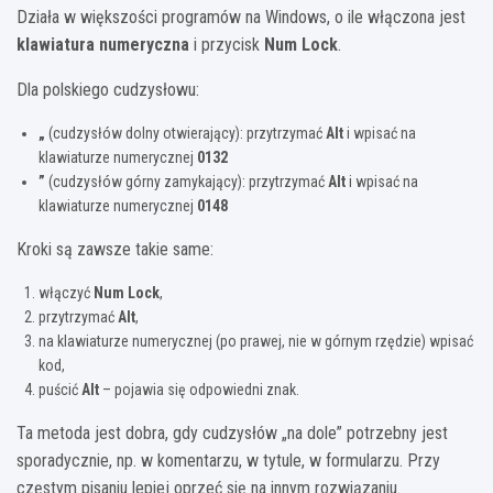
Działa w większości programów na Windows, o ile włączona jest
klawiatura numeryczna
i przycisk
Num Lock
.
Dla polskiego cudzysłowu:
„
(cudzysłów dolny otwierający): przytrzymać
Alt
i wpisać na
klawiaturze numerycznej
0132
”
(cudzysłów górny zamykający): przytrzymać
Alt
i wpisać na
klawiaturze numerycznej
0148
Kroki są zawsze takie same:
włączyć
Num Lock
,
przytrzymać
Alt
,
na klawiaturze numerycznej (po prawej, nie w górnym rzędzie) wpisać
kod,
puścić
Alt
– pojawia się odpowiedni znak.
Ta metoda jest dobra, gdy cudzysłów „na dole” potrzebny jest
sporadycznie, np. w komentarzu, w tytule, w formularzu. Przy
częstym pisaniu lepiej oprzeć się na innym rozwiązaniu.