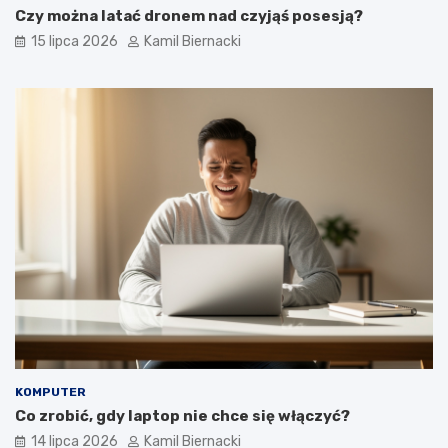
Czy można latać dronem nad czyjąś posesją?
15 lipca 2026
Kamil Biernacki
KOMPUTER
Co zrobić, gdy laptop nie chce się włączyć?
14 lipca 2026
Kamil Biernacki