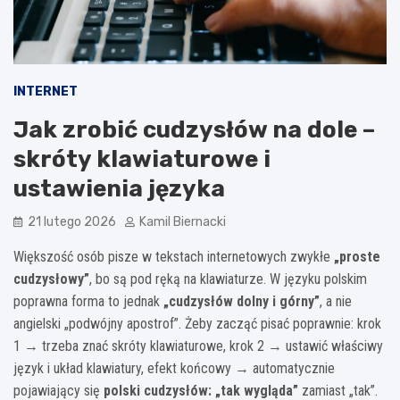
INTERNET
Jak zrobić cudzysłów na dole –
skróty klawiaturowe i
ustawienia języka
21 lutego 2026
Kamil Biernacki
Większość osób pisze w tekstach internetowych zwykłe
„proste
cudzysłowy”
, bo są pod ręką na klawiaturze. W języku polskim
poprawna forma to jednak
„cudzysłów dolny i górny”
, a nie
angielski „podwójny apostrof”. Żeby zacząć pisać poprawnie: krok
1 → trzeba znać skróty klawiaturowe, krok 2 → ustawić właściwy
język i układ klawiatury, efekt końcowy → automatycznie
pojawiający się
polski cudzysłów: „tak wygląda”
zamiast „tak”.