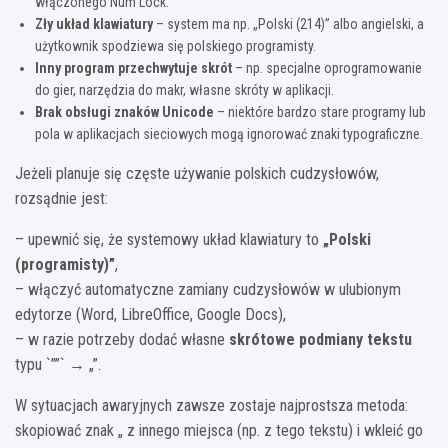
włączonego Num Lock.
Zły układ klawiatury
– system ma np. „Polski (214)” albo angielski, a
użytkownik spodziewa się polskiego programisty.
Inny program przechwytuje skrót
– np. specjalne oprogramowanie
do gier, narzędzia do makr, własne skróty w aplikacji.
Brak obsługi znaków Unicode
– niektóre bardzo stare programy lub
pola w aplikacjach sieciowych mogą ignorować znaki typograficzne.
Jeżeli planuje się częste używanie polskich cudzysłowów,
rozsądnie jest:
– upewnić się, że systemowy układ klawiatury to
„Polski
(programisty)”
,
– włączyć automatyczne zamiany cudzysłowów w ulubionym
edytorze (Word, LibreOffice, Google Docs),
– w razie potrzeby dodać własne
skrótowe podmiany tekstu
typu `””` → „”.
W sytuacjach awaryjnych zawsze zostaje najprostsza metoda:
skopiować znak „ z innego miejsca (np. z tego tekstu) i wkleić go