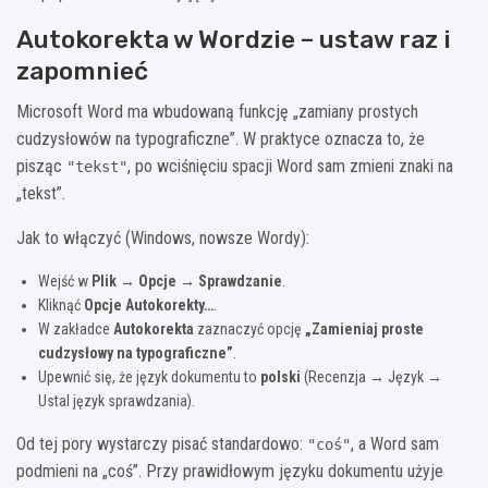
Autokorekta w Wordzie – ustaw raz i
zapomnieć
Microsoft Word ma wbudowaną funkcję „zamiany prostych
cudzysłowów na typograficzne”. W praktyce oznacza to, że
pisząc
, po wciśnięciu spacji Word sam zmieni znaki na
"tekst"
„tekst”.
Jak to włączyć (Windows, nowsze Wordy):
Wejść w
Plik → Opcje → Sprawdzanie
.
Kliknąć
Opcje Autokorekty…
.
W zakładce
Autokorekta
zaznaczyć opcję
„Zamieniaj proste
cudzysłowy na typograficzne”
.
Upewnić się, że język dokumentu to
polski
(Recenzja → Język →
Ustal język sprawdzania).
Od tej pory wystarczy pisać standardowo:
, a Word sam
"coś"
podmieni na „coś”. Przy prawidłowym języku dokumentu użyje