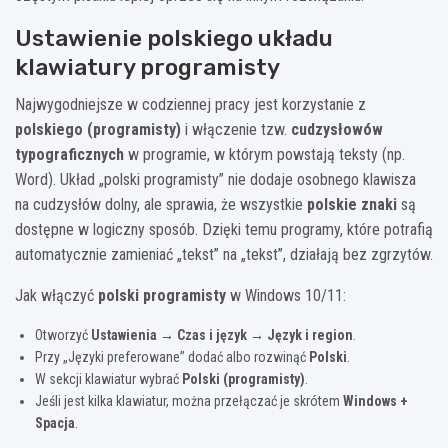
Ustawienie polskiego układu
klawiatury programisty
Najwygodniejsze w codziennej pracy jest korzystanie z
polskiego (programisty)
i włączenie tzw.
cudzysłowów
typograficznych
w programie, w którym powstają teksty (np.
Word). Układ „polski programisty” nie dodaje osobnego klawisza
na cudzysłów dolny, ale sprawia, że wszystkie
polskie znaki
są
dostępne w logiczny sposób. Dzięki temu programy, które potrafią
automatycznie zamieniać „tekst” na „tekst”, działają bez zgrzytów.
Jak włączyć
polski programisty
w Windows 10/11:
Otworzyć
Ustawienia → Czas i język → Język i region
.
Przy „Języki preferowane” dodać albo rozwinąć
Polski
.
W sekcji klawiatur wybrać
Polski (programisty)
.
Jeśli jest kilka klawiatur, można przełączać je skrótem
Windows +
Spacja
.