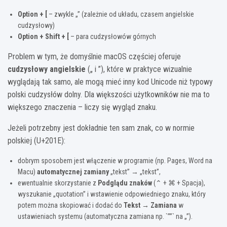
Option + [
– zwykle „” (zależnie od układu, czasem angielskie
cudzysłowy)
Option + Shift + [
– para cudzysłowów górnych
Problem w tym, że domyślnie macOS częściej oferuje
cudzysłowy angielskie
(„ i ”), które w praktyce wizualnie
wyglądają tak samo, ale mogą mieć inny kod Unicode niż typowy
polski cudzysłów dolny. Dla większości użytkowników nie ma to
większego znaczenia – liczy się wygląd znaku.
Jeżeli potrzebny jest dokładnie ten sam znak, co w normie
polskiej (U+201E):
dobrym sposobem jest włączenie w programie (np. Pages, Word na
Macu)
automatycznej zamiany
„tekst” → „tekst”,
ewentualnie skorzystanie z
Podglądu znaków
(⌃ + ⌘ + Spacja),
wyszukanie „quotation” i wstawienie odpowiedniego znaku, który
potem można skopiować i dodać do
Tekst → Zamiana
w
ustawieniach systemu (automatyczna zamiana np. `””` na „”).