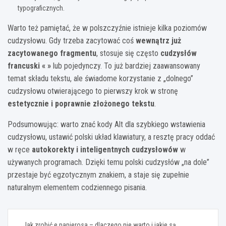
typograficznych.
Warto też pamiętać, że w polszczyźnie istnieje kilka poziomów
cudzysłowu. Gdy trzeba zacytować coś
wewnątrz już
zacytowanego fragmentu
, stosuje się często
cudzysłów
francuski « »
lub pojedynczy. To już bardziej zaawansowany
temat składu tekstu, ale świadome korzystanie z „dolnego”
cudzysłowu otwierającego to pierwszy krok w stronę
estetycznie i poprawnie złożonego tekstu
.
Podsumowując: warto znać kody Alt dla szybkiego wstawienia
cudzysłowu, ustawić polski układ klawiatury, a resztę pracy oddać
w ręce
autokorekty i inteligentnych cudzysłowów
w
używanych programach. Dzięki temu polski cudzysłów „na dole”
przestaje być egzotycznym znakiem, a staje się zupełnie
naturalnym elementem codziennego pisania.
Nawigacja
Jak zrobić e papierosa – dlaczego nie warto i jakie są