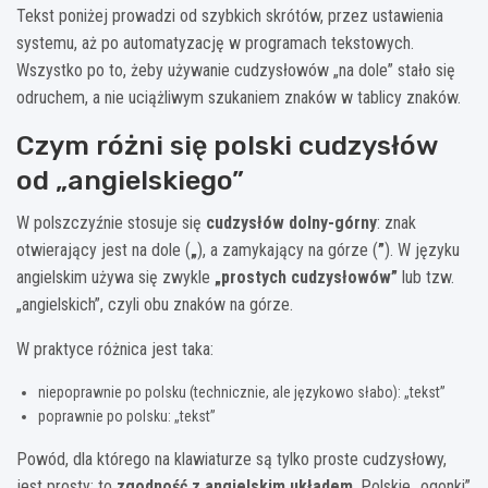
Tekst poniżej prowadzi od szybkich skrótów, przez ustawienia
systemu, aż po automatyzację w programach tekstowych.
Wszystko po to, żeby używanie cudzysłowów „na dole” stało się
odruchem, a nie uciążliwym szukaniem znaków w tablicy znaków.
Czym różni się polski cudzysłów
od „angielskiego”
W polszczyźnie stosuje się
cudzysłów dolny-górny
: znak
otwierający jest na dole (
„
), a zamykający na górze (
”
). W języku
angielskim używa się zwykle
„prostych cudzysłowów”
lub tzw.
„angielskich”, czyli obu znaków na górze.
W praktyce różnica jest taka:
niepoprawnie po polsku (technicznie, ale językowo słabo): „tekst”
poprawnie po polsku: „tekst”
Powód, dla którego na klawiaturze są tylko proste cudzysłowy,
jest prosty: to
zgodność z angielskim układem
. Polskie „ogonki”