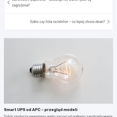
wpisu
zagrożenia?
Szkło czy folia na telefon – co lepiej chroni ekran?
Smart UPS od APC – przegląd modeli
Dobór zasilacza awaryjnego warto zacząć od realnego zapotrzebowania