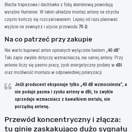
Blacha trapezowa i dachówka z folią aluminiową powodują
wyraźne tłumienie. W takim układzie montaż anteny na strychu
często kończy się rozczarowaniem. Lepiej od razu planować
wyjście na zewnątrz i użycie przewodu
75 Ω
.
Na co patrzeć przy zakupie
Nie warto kupować anten opisanych wyłącznie hasłem „
40 dB
”.
Taki zapis zwykle dotyczy wzmacniacza, nie samej anteny. Przy
antenie liczy się pasmo pracy, zysk energetyczny podany w
dBi
oraz możliwość montażu w odpowiedniej polaryzacji.
Jeśli producent eksponuje tylko „40 dB wzmocnienia”, a
nie podaje pasma i zysku anteny w dBi, to zwykle
sprzedaje wzmacniacz z kawałkiem metalu, nie
porządną antenę.
Przewód koncentryczny i złącza:
tu ginie zaskakująco dużo sygnału