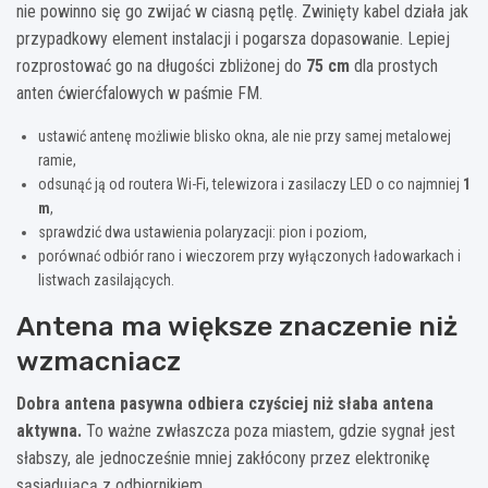
nie powinno się go zwijać w ciasną pętlę. Zwinięty kabel działa jak
przypadkowy element instalacji i pogarsza dopasowanie. Lepiej
rozprostować go na długości zbliżonej do
75 cm
dla prostych
anten ćwierćfalowych w paśmie FM.
ustawić antenę możliwie blisko okna, ale nie przy samej metalowej
ramie,
odsunąć ją od routera Wi-Fi, telewizora i zasilaczy LED o co najmniej
1
m
,
sprawdzić dwa ustawienia polaryzacji: pion i poziom,
porównać odbiór rano i wieczorem przy wyłączonych ładowarkach i
listwach zasilających.
Antena ma większe znaczenie niż
wzmacniacz
Dobra antena pasywna odbiera czyściej niż słaba antena
aktywna.
To ważne zwłaszcza poza miastem, gdzie sygnał jest
słabszy, ale jednocześnie mniej zakłócony przez elektronikę
sąsiadującą z odbiornikiem.