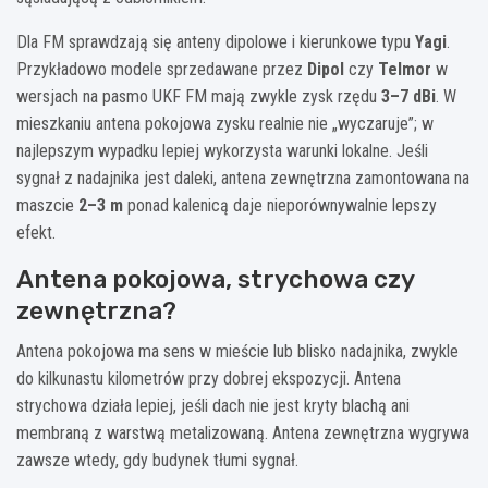
Dla FM sprawdzają się anteny dipolowe i kierunkowe typu
Yagi
.
Przykładowo modele sprzedawane przez
Dipol
czy
Telmor
w
wersjach na pasmo UKF FM mają zwykle zysk rzędu
3–7 dBi
. W
mieszkaniu antena pokojowa zysku realnie nie „wyczaruje”; w
najlepszym wypadku lepiej wykorzysta warunki lokalne. Jeśli
sygnał z nadajnika jest daleki, antena zewnętrzna zamontowana na
maszcie
2–3 m
ponad kalenicą daje nieporównywalnie lepszy
efekt.
Antena pokojowa, strychowa czy
zewnętrzna?
Antena pokojowa ma sens w mieście lub blisko nadajnika, zwykle
do kilkunastu kilometrów przy dobrej ekspozycji. Antena
strychowa działa lepiej, jeśli dach nie jest kryty blachą ani
membraną z warstwą metalizowaną. Antena zewnętrzna wygrywa
zawsze wtedy, gdy budynek tłumi sygnał.