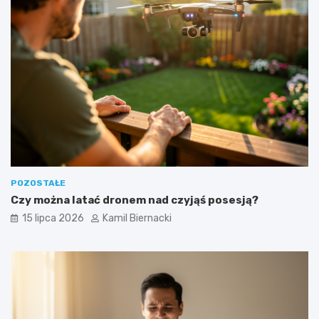
POZOSTAŁE
Czy można latać dronem nad czyjąś posesją?
15 lipca 2026
Kamil Biernacki