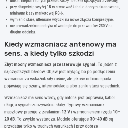
unikać niepotrzebnych przedłużaczy i beczek łączących przewody,
przy długości powyżej
15 m
stosować kabel o dobrym ekranowaniu,
minimum klasy marketowej RG-6,
wymienić stare, utlenione wtyczki na nowe złącza kompresyjne,
nie prowadzić koncentryka równolegle do przewodów
230 V
na
długim odcinku.
Kiedy wzmacniacz antenowy ma
sens, a kiedy tylko szkodzi
Zbyt mocny wzmacniacz przesterowuje sygnał.
To jeden z
najczęstszych błędów. Objaw jest mylący, bo po podłączeniu
wzmacniacza wskaźnik siły rośnie, ale jakość odbioru spada:
pojawiają się szumy, intermodulacja albo zaniki stacji sąsiednich.
Wzmacniacz ma sens wtedy, gdy antena jest poprawna, kabel
długi, a sygnał rzeczywiście słaby. Typowy wzmacniacz
masztowy pracuje z zasilaniem
12 V
i wzmocnieniem rzędu
10–
20 dB
. To zwykle wystarcza. Modele oferujące
30–40 dB
są
przydatne tylko w trudnych warunkach i przy dobrze