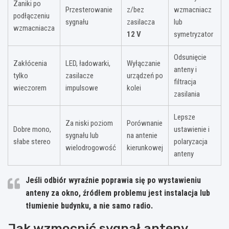
Zaniki po
Przesterowanie
z/bez
wzmacniacz
podłączeniu
sygnału
zasilacza
lub
wzmacniacza
12 V
symetryzator
Odsunięcie
Zakłócenia
LED, ładowarki,
Wyłączanie
anteny i
tylko
zasilacze
urządzeń po
filtracja
wieczorem
impulsowe
kolei
zasilania
Lepsze
Za niski poziom
Porównanie
Dobre mono,
ustawienie i
sygnału lub
na antenie
słabe stereo
polaryzacja
wielodrogowość
kierunkowej
anteny
Jeśli odbiór wyraźnie poprawia się po wystawieniu
anteny za okno, źródłem problemu jest instalacja lub
tłumienie budynku, a nie samo radio.
Jak wzmocnić sygnał anteny