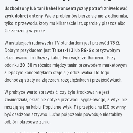
Uszkodzony lub tani kabel koncentryczny potrafi zniwelować
zysk dobrej anteny.
Wiele problemów bierze się nie z odbiornika,
tylko z przewodu, który ma kilkanaście lat, sparciały płaszcz albo
źle założoną wtyczkę.
W instalacjach radiowych i TV standardem jest przewód
75 Ω
.
Dobrym przykładem jest
Triset-113
lub
RG-6
o przyzwoitym
ekranowaniu. Im dłuższy kabel, tym większe tłumienie. Przy
odcinku
20–30 m
różnica między tanim przewodem marketowym
a lepszym koncentrykiem staje się odczuwalna. Do tego
dochodzą straty na złączach, rozgałęźnikach i przejściówkach.
W praktyce warto sprawdzić, czy żyła środkowa nie jest
zaśniedziała, ekran nie dotyka przewodu sygnałowego, a wtyki nie
ruszają się na kablu. Popularne wtyki
F
i przejścia na
IEC
powinny
być osadzone sztywno. Luźne połączenie powoduje niestabilny
odbiór i okresowe zaniki.