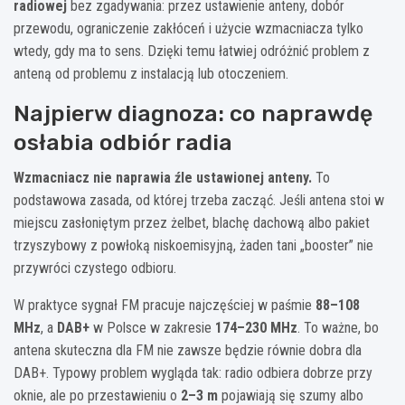
radiowej
bez zgadywania: przez ustawienie anteny, dobór
przewodu, ograniczenie zakłóceń i użycie wzmacniacza tylko
wtedy, gdy ma to sens. Dzięki temu łatwiej odróżnić problem z
anteną od problemu z instalacją lub otoczeniem.
Najpierw diagnoza: co naprawdę
osłabia odbiór radia
Wzmacniacz nie naprawia źle ustawionej anteny.
To
podstawowa zasada, od której trzeba zacząć. Jeśli antena stoi w
miejscu zasłoniętym przez żelbet, blachę dachową albo pakiet
trzyszybowy z powłoką niskoemisyjną, żaden tani „booster” nie
przywróci czystego odbioru.
W praktyce sygnał FM pracuje najczęściej w paśmie
88–108
MHz
, a
DAB+
w Polsce w zakresie
174–230 MHz
. To ważne, bo
antena skuteczna dla FM nie zawsze będzie równie dobra dla
DAB+. Typowy problem wygląda tak: radio odbiera dobrze przy
oknie, ale po przestawieniu o
2–3 m
pojawiają się szumy albo