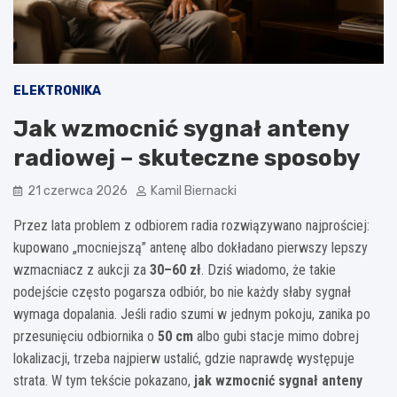
ELEKTRONIKA
Jak wzmocnić sygnał anteny
radiowej – skuteczne sposoby
21 czerwca 2026
Kamil Biernacki
Przez lata problem z odbiorem radia rozwiązywano najprościej:
kupowano „mocniejszą” antenę albo dokładano pierwszy lepszy
wzmacniacz z aukcji za
30–60 zł
. Dziś wiadomo, że takie
podejście często pogarsza odbiór, bo nie każdy słaby sygnał
wymaga dopalania. Jeśli radio szumi w jednym pokoju, zanika po
przesunięciu odbiornika o
50 cm
albo gubi stacje mimo dobrej
lokalizacji, trzeba najpierw ustalić, gdzie naprawdę występuje
strata. W tym tekście pokazano,
jak wzmocnić sygnał anteny