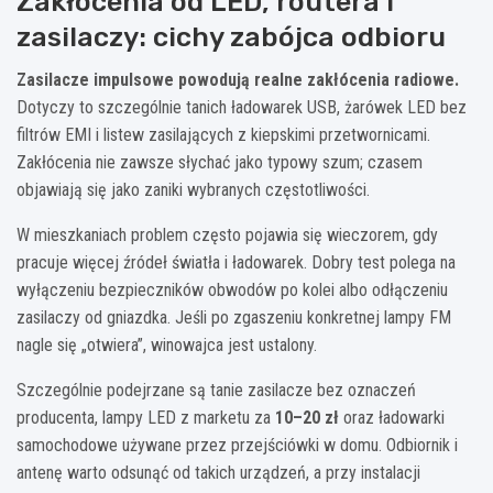
Zakłócenia od LED, routera i
zasilaczy: cichy zabójca odbioru
Zasilacze impulsowe powodują realne zakłócenia radiowe.
Dotyczy to szczególnie tanich ładowarek USB, żarówek LED bez
filtrów EMI i listew zasilających z kiepskimi przetwornicami.
Zakłócenia nie zawsze słychać jako typowy szum; czasem
objawiają się jako zaniki wybranych częstotliwości.
W mieszkaniach problem często pojawia się wieczorem, gdy
pracuje więcej źródeł światła i ładowarek. Dobry test polega na
wyłączeniu bezpieczników obwodów po kolei albo odłączeniu
zasilaczy od gniazdka. Jeśli po zgaszeniu konkretnej lampy FM
nagle się „otwiera”, winowajca jest ustalony.
Szczególnie podejrzane są tanie zasilacze bez oznaczeń
producenta, lampy LED z marketu za
10–20 zł
oraz ładowarki
samochodowe używane przez przejściówki w domu. Odbiornik i
antenę warto odsunąć od takich urządzeń, a przy instalacji