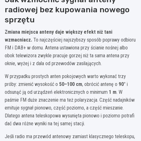
radiowej bez kupowania nowego
sprzętu
Zmiana miejsca anteny daje większy efekt niż tani
wzmacniacz.
To najczęściej najszybszy sposób poprawy odbioru
FM i DAB+ w domu. Antena ustawiona przy ścianie nośnej albo
obok telewizora zwykle pracuje gorzej niż ta sama antena przy
oknie, wyżej i z dala od przewodów zasilających.
W przypadku prostych anten pokojowych warto wykonać trzy
próby: zmienić wysokość o
50–100 cm
, obrócić antenę o
90°
i
odsunąć ją od urządzeń elektronicznych o minimum
1 m
. W
paśmie FM duże znaczenie ma też polaryzacja. Część nadajników
emituje sygnał pionowo, część poziomo, a część mieszanie.
Dlatego antena teleskopowa wysunięta pionowo i poziomo potrafi
dać dwa różne wyniki na tej samej stacji.
Jeśli radio ma przewód antenowy zamiast klasycznego teleskopu,