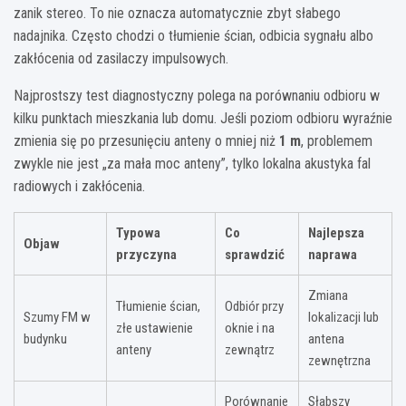
zanik stereo. To nie oznacza automatycznie zbyt słabego
nadajnika. Często chodzi o tłumienie ścian, odbicia sygnału albo
zakłócenia od zasilaczy impulsowych.
Najprostszy test diagnostyczny polega na porównaniu odbioru w
kilku punktach mieszkania lub domu. Jeśli poziom odbioru wyraźnie
zmienia się po przesunięciu anteny o mniej niż
1 m
, problemem
zwykle nie jest „za mała moc anteny”, tylko lokalna akustyka fal
radiowych i zakłócenia.
Typowa
Co
Najlepsza
Objaw
przyczyna
sprawdzić
naprawa
Zmiana
Tłumienie ścian,
Odbiór przy
Szumy FM w
lokalizacji lub
złe ustawienie
oknie i na
budynku
antena
anteny
zewnątrz
zewnętrzna
Porównanie
Słabszy