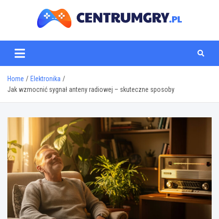
Skip
to
content
centrumgry.pl
Home
Elektronika
Jak wzmocnić sygnał anteny radiowej – skuteczne sposoby