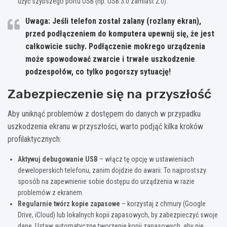
użyć szybszego portu USB (np. USB 3.0 zamiast 2.0).
Uwaga: Jeśli telefon został zalany (rozlany ekran),
przed podłączeniem do komputera upewnij się, że jest
całkowicie suchy
. Podłączenie mokrego urządzenia
może spowodować zwarcie i trwałe uszkodzenie
podzespołów, co tylko pogorszy sytuację!
Zabezpieczenie się na przyszłość
Aby uniknąć problemów z dostępem do danych w przypadku
uszkodzenia ekranu w przyszłości, warto podjąć kilka kroków
profilaktycznych:
Aktywuj debugowanie USB
– włącz tę opcję w ustawieniach
deweloperskich telefonu, zanim dojdzie do awarii. To najprostszy
sposób na zapewnienie sobie dostępu do urządzenia w razie
problemów z ekranem.
Regularnie twórz kopie zapasowe
– korzystaj z chmury (Google
Drive, iCloud) lub lokalnych kopii zapasowych, by zabezpieczyć swoje
dane. Ustaw automatyczne tworzenie kopii zapasowych, aby nie