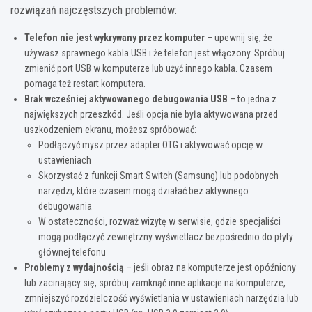
rozwiązań najczęstszych problemów:
Telefon nie jest wykrywany przez komputer
– upewnij się, że
używasz sprawnego kabla USB i że telefon jest włączony. Spróbuj
zmienić port USB w komputerze lub użyć innego kabla. Czasem
pomaga też restart komputera.
Brak wcześniej aktywowanego debugowania USB
– to jedna z
największych przeszkód. Jeśli opcja nie była aktywowana przed
uszkodzeniem ekranu, możesz spróbować:
Podłączyć mysz przez adapter OTG i aktywować opcję w
ustawieniach
Skorzystać z funkcji Smart Switch (Samsung) lub podobnych
narzędzi, które czasem mogą działać bez aktywnego
debugowania
W ostateczności, rozważ wizytę w serwisie, gdzie specjaliści
mogą podłączyć zewnętrzny wyświetlacz bezpośrednio do płyty
głównej telefonu
Problemy z wydajnością
– jeśli obraz na komputerze jest opóźniony
lub zacinający się, spróbuj zamknąć inne aplikacje na komputerze,
zmniejszyć rozdzielczość wyświetlania w ustawieniach narzędzia lub