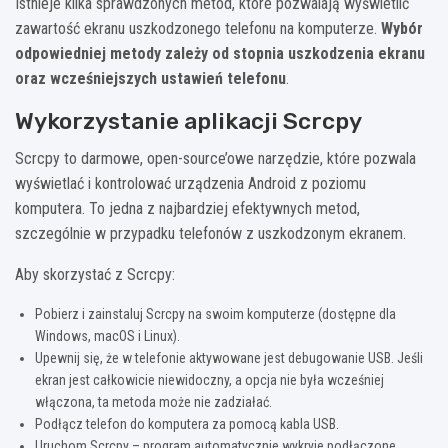
Istnieje kilka sprawdzonych metod, które pozwalają wyświetlić
zawartość ekranu uszkodzonego telefonu na komputerze.
Wybór
odpowiedniej metody zależy od stopnia uszkodzenia ekranu
oraz wcześniejszych ustawień telefonu
.
Wykorzystanie aplikacji Scrcpy
Scrcpy to darmowe, open-source’owe narzędzie, które pozwala
wyświetlać i kontrolować urządzenia Android z poziomu
komputera. To jedna z najbardziej efektywnych metod,
szczególnie w przypadku telefonów z uszkodzonym ekranem.
Aby skorzystać z Scrcpy:
Pobierz i zainstaluj Scrcpy na swoim komputerze (dostępne dla
Windows, macOS i Linux).
Upewnij się, że w telefonie aktywowane jest debugowanie USB. Jeśli
ekran jest całkowicie niewidoczny, a opcja nie była wcześniej
włączona, ta metoda może nie zadziałać.
Podłącz telefon do komputera za pomocą kabla USB.
Uruchom Scrcpy – program automatycznie wykryje podłączone