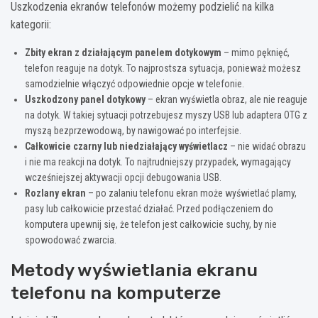
Uszkodzenia ekranów telefonów możemy podzielić na kilka
kategorii:
Zbity ekran z działającym panelem dotykowym
– mimo pęknięć,
telefon reaguje na dotyk. To najprostsza sytuacja, ponieważ możesz
samodzielnie włączyć odpowiednie opcje w telefonie.
Uszkodzony panel dotykowy
– ekran wyświetla obraz, ale nie reaguje
na dotyk. W takiej sytuacji potrzebujesz myszy USB lub adaptera OTG z
myszą bezprzewodową, by nawigować po interfejsie.
Całkowicie czarny lub niedziałający wyświetlacz
– nie widać obrazu
i nie ma reakcji na dotyk. To najtrudniejszy przypadek, wymagający
wcześniejszej aktywacji opcji debugowania USB.
Rozlany ekran
– po zalaniu telefonu ekran może wyświetlać plamy,
pasy lub całkowicie przestać działać. Przed podłączeniem do
komputera upewnij się, że telefon jest całkowicie suchy, by nie
spowodować zwarcia.
Metody wyświetlania ekranu
telefonu na komputerze