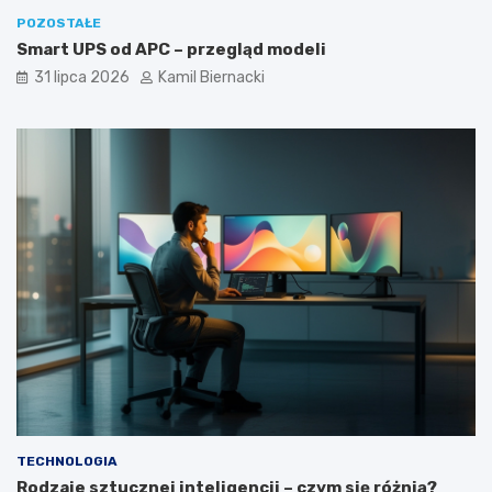
POZOSTAŁE
Smart UPS od APC – przegląd modeli
31 lipca 2026
Kamil Biernacki
TECHNOLOGIA
Rodzaje sztucznej inteligencji – czym się różnią?