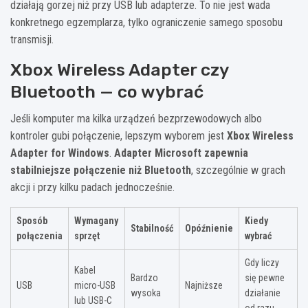
działają gorzej niż przy USB lub adapterze. To nie jest wada
konkretnego egzemplarza, tylko ograniczenie samego sposobu
transmisji.
Xbox Wireless Adapter czy
Bluetooth — co wybrać
Jeśli komputer ma kilka urządzeń bezprzewodowych albo
kontroler gubi połączenie, lepszym wyborem jest
Xbox Wireless
Adapter for Windows
.
Adapter Microsoft zapewnia
stabilniejsze połączenie niż Bluetooth
, szczególnie w grach
akcji i przy kilku padach jednocześnie.
Sposób
Wymagany
Kiedy
Stabilność
Opóźnienie
połączenia
sprzęt
wybrać
Gdy liczy
Kabel
Bardzo
się pewne
USB
micro-USB
Najniższe
wysoka
działanie
lub USB-C