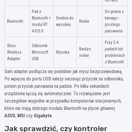
od razu
Pad z
Do grania z
Bluetooth +
Średnia do
kanapy i
Bluetooth
Niskie
moduł BT
wysokiej
prostego
4.0/5.0
parowania
Przy 2-4
Xbox
Odbiornik
Bardzo
padach lub
Wireless
Microsoft
Wysoka
niskie
problemach
Adapter
USB
z Bluetooth
Sam adapter podłącza się podobnie jak mysz bezprzewodową.
Po wpięciu do portu USB należy nacisnąć przycisk na odbiorniku,
potem przycisk parowania na padzie. Po kilku sekundach
urządzenia łączą się automatycznie. To rozwiązanie jest
szczególnie wygodne w przypadku komputerów stacjonarnych,
które nie mają dobrego modułu Bluetooth na płycie głównej
ASUS
,
MSI
czy
Gigabyte
.
Jak sprawdzić, czy kontroler