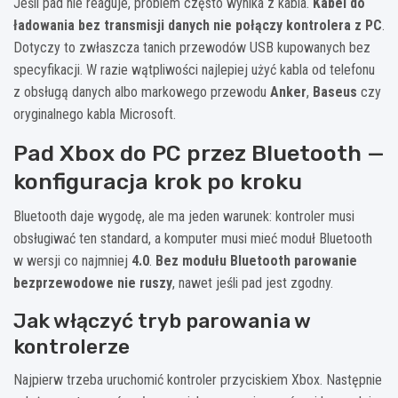
Jeśli pad nie reaguje, problem często wynika z kabla.
Kabel do
ładowania bez transmisji danych nie połączy kontrolera z PC
.
Dotyczy to zwłaszcza tanich przewodów USB kupowanych bez
specyfikacji. W razie wątpliwości najlepiej użyć kabla od telefonu
z obsługą danych albo markowego przewodu
Anker
,
Baseus
czy
oryginalnego kabla Microsoft.
Pad Xbox do PC przez Bluetooth —
konfiguracja krok po kroku
Bluetooth daje wygodę, ale ma jeden warunek: kontroler musi
obsługiwać ten standard, a komputer musi mieć moduł Bluetooth
w wersji co najmniej
4.0
.
Bez modułu Bluetooth parowanie
bezprzewodowe nie ruszy
, nawet jeśli pad jest zgodny.
Jak włączyć tryb parowania w
kontrolerze
Najpierw trzeba uruchomić kontroler przyciskiem Xbox. Następnie