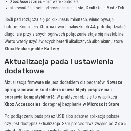
Xbox Accessories
— firmware kontrolera,
sterownik Bluetooth od producenta, np.
Intel
,
Realtek
lub
MediaTek
.
Jeśli pad rozłącza się po kilkunastu minutach, winne bywają
baterie. Kontrolery Xbox na dwóch paluszkach
AA
potrafią działać
długo, ale przy słabych ogniwach połączenie staje się niestabilne.
Warto wtedy użyć świeżych baterii alkalicznych albo akumulatora
Xbox Rechargeable Battery
.
Aktualizacja pada i ustawienia
dodatkowe
Aktualizacja firmware nie jest dodatkiem dla pedantów.
Nowsze
oprogramowanie kontrolera usuwa błędy połączenia i
poprawia kompatybilność
. W praktyce robi się to w aplikacji
Xbox Accessories
, dostępnej bezpłatnie w
Microsoft Store
.
Po podłączeniu pada przez USB albo adapter aplikacja pokaże,
czy jest dostępna aktualizacja. Sam proces trwa zwykle od
2 do 5
minut
. W tym czasie nie należy odłączać kontrolera.