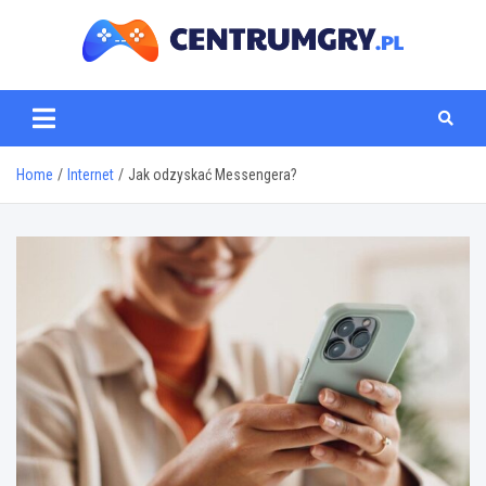
Skip
to
content
centrumgry.pl
Home
Internet
Jak odzyskać Messengera?