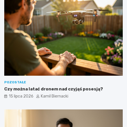
POZOSTAŁE
Czy można latać dronem nad czyjąś posesją?
15 lipca 2026
Kamil Biernacki