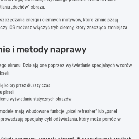
laniu „duchów” obrazu.
szczędzania energii i ciemnych motywów, które zmniejszają
d czy iOS możesz włączyć tryb ciemny, który znacząco zmniejsza
ie i metody naprawy
ego ekranu. Działają one poprzez wyświetlanie specjalnych wzorów
seli:
się kolory przez dłuższy czas
 pikseli
łemu wyświetlaniu statycznych obrazów
modele mają wbudowane funkcje „pixel refresher” lub „panel
zeprowadzają specjalny cykl odświeżania, który może pomóc w