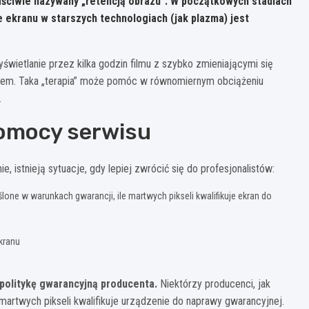
aściwie nazywany „retencją obrazu”. W początkowych stadiach
 ekranu w starszych technologiach (jak plazma) jest
ietlanie przez kilka godzin filmu z szybko zmieniającymi się
mem. Taka „terapia” może pomóc w równomiernym obciążeniu
.
pomocy serwisu
 istnieją sytuacje, gdy lepiej zwrócić się do profesjonalistów:
one w warunkach gwarancji, ile martwych pikseli kwalifikuje ekran do
kranu
politykę gwarancyjną producenta.
Niektórzy producenci, jak
artwych pikseli kwalifikuje urządzenie do naprawy gwarancyjnej.