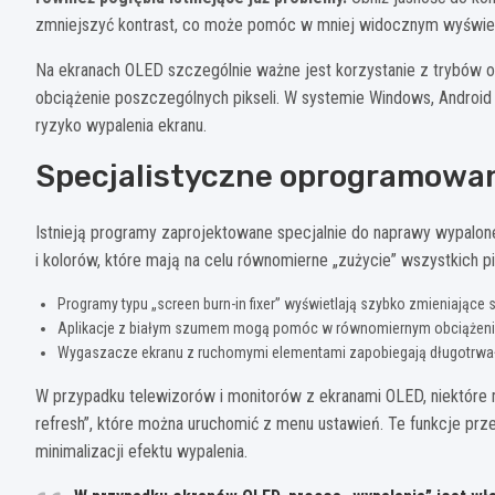
zmniejszyć kontrast, co może pomóc w mniej widocznym wyświet
Na ekranach OLED szczególnie ważne jest korzystanie z trybów o
obciążenie poszczególnych pikseli. W systemie Windows, Androi
ryzyko wypalenia ekranu.
Specjalistyczne oprogramowan
Istnieją programy zaprojektowane specjalnie do naprawy wypalon
i kolorów, które mają na celu równomierne „zużycie” wszystkich pik
Programy typu „screen burn-in fixer” wyświetlają szybko zmieniające 
Aplikacje z białym szumem mogą pomóc w równomiernym obciążeniu
Wygaszacze ekranu z ruchomymi elementami zapobiegają długotrwa
W przypadku telewizorów i monitorów z ekranami OLED, niektóre 
refresh”, które można uruchomić z menu ustawień. Te funkcje pr
minimalizacji efektu wypalenia.