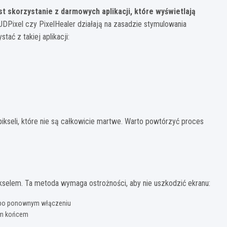
t skorzystanie z darmowych aplikacji, które wyświetlają
UDPixel czy PixelHealer działają na zasadzie stymulowania
ać z takiej aplikacji:
kseli, które nie są całkowicie martwe. Warto powtórzyć proces
kselem. Ta metoda wymaga ostrożności, aby nie uszkodzić ekranu:
ia po ponownym włączeniu
nym końcem
m