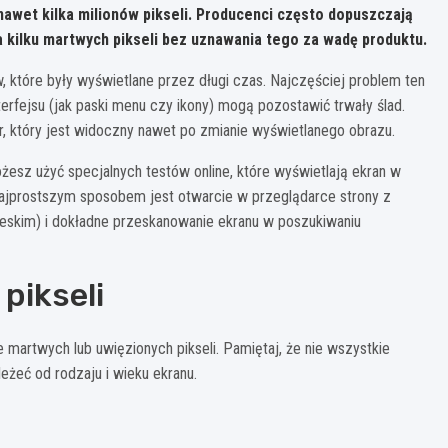
wet kilka milionów pikseli. Producenci często dopuszczają
 kilku martwych pikseli bez uznawania tego za wadę produktu.
 które były wyświetlane przez długi czas. Najczęściej problem ten
rfejsu (jak paski menu czy ikony) mogą pozostawić trwały ślad.
r, który jest widoczny nawet po zmianie wyświetlanego obrazu.
esz użyć specjalnych testów online, które wyświetlają ekran w
Najprostszym sposobem jest otwarcie w przeglądarce strony z
ieskim) i dokładne przeskanowanie ekranu w poszukiwaniu
pikseli
martwych lub uwięzionych pikseli. Pamiętaj, że nie wszystkie
żeć od rodzaju i wieku ekranu.