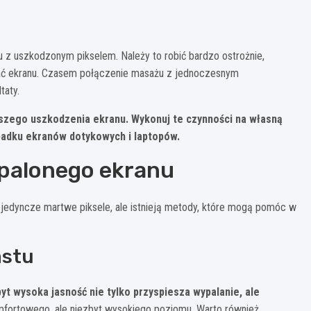
 z uszkodzonym pikselem. Należy to robić bardzo ostrożnie,
sować ekranu. Czasem połączenie masażu z jednoczesnym
taty.
lszego uszkodzenia ekranu. Wykonuj te czynności na własną
ypadku ekranów dotykowych i laptopów.
ypalonego ekranu
ojedyncze martwe piksele, ale istnieją metody, które mogą pomóc w
astu
yt wysoka jasność nie tylko przyspiesza wypalanie, ale
mfortowego, ale niezbyt wysokiego poziomu. Warto również