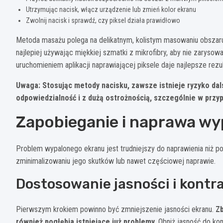
Utrzymując nacisk, włącz urządzenie lub zmień kolor ekranu
Zwolnij nacisk i sprawdź, czy piksel działa prawidłowo
Metoda masażu polega na delikatnym, kolistym masowaniu obszaru
najlepiej używając miękkiej szmatki z mikrofibry, aby nie zary
uruchomieniem aplikacji naprawiającej piksele daje najlepsze rezul
Uwaga: Stosując metody nacisku, zawsze istnieje ryzyko da
odpowiedzialność i z dużą ostrożnością, szczególnie w prz
Zapobieganie i naprawa w
Problem wypalonego ekranu jest trudniejszy do naprawienia niż p
zminimalizowaniu jego skutków lub nawet częściowej naprawie.
Dostosowanie jasności i kontr
Pierwszym krokiem powinno być zmniejszenie jasności ekranu.
Zb
również pogłębia istniejące już problemy.
Obniż jasność do ko