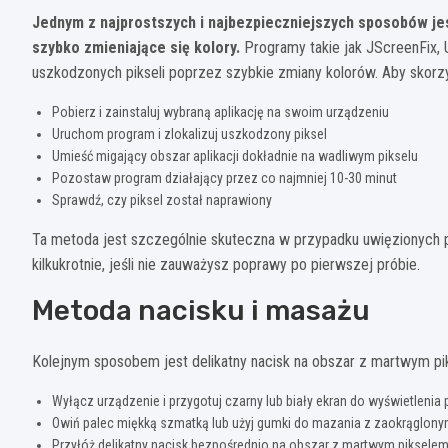
Jednym z najprostszych i najbezpieczniejszych sposobów jes
szybko zmieniające się kolory.
Programy takie jak JScreenFix, 
uszkodzonych pikseli poprzez szybkie zmiany kolorów. Aby skorzyst
Pobierz i zainstaluj wybraną aplikację na swoim urządzeniu
Uruchom program i zlokalizuj uszkodzony piksel
Umieść migający obszar aplikacji dokładnie na wadliwym pikselu
Pozostaw program działający przez co najmniej 10-30 minut
Sprawdź, czy piksel został naprawiony
Ta metoda jest szczególnie skuteczna w przypadku uwięzionych pi
kilkukrotnie, jeśli nie zauważysz poprawy po pierwszej próbie.
Metoda nacisku i masażu
Kolejnym sposobem jest delikatny nacisk na obszar z martwym pi
Wyłącz urządzenie i przygotuj czarny lub biały ekran do wyświetlen
Owiń palec miękką szmatką lub użyj gumki do mazania z zaokrąglo
Przyłóż delikatny nacisk bezpośrednio na obszar z martwym piksele