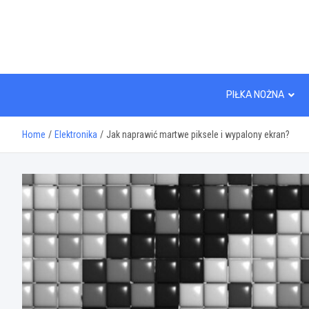
Skip
to
content
PIŁKA NOŻNA
Home
Elektronika
Jak naprawić martwe piksele i wypalony ekran?