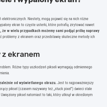
elektronicznych. Niestety, mogą pojawić się na nich różne
palony ekran to częste usterki, które potrafią zirytować nawet
, że w wielu przypadkach możemy sami podjąć próbę naprawy
wać problemy z ekranem oraz przedstawię skuteczne metody ich
 z ekranem
 problem. Różne typy uszkodzeń pikseli wymagają odmiennego
nienia.
ezależnie od wyświetlanego obrazu.
Jest to najpoważniejszy
orący piksel (czasem nazywany też „stuck pixel”) świeci stale
Uwięziony piksel natomiast to taki, który utknął w określonym