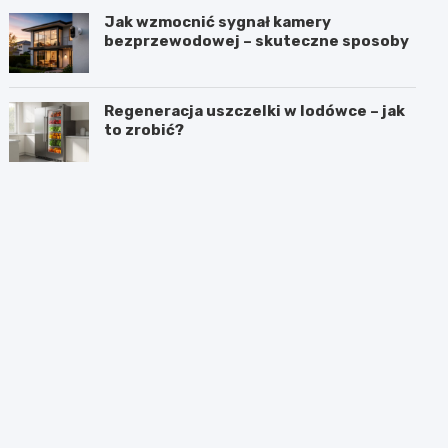
Jak wzmocnić sygnał kamery
bezprzewodowej – skuteczne sposoby
Regeneracja uszczelki w lodówce – jak
to zrobić?