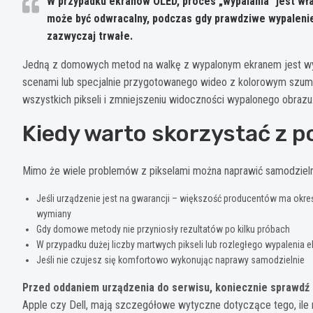
W przypadku ekranów OLED, proces „wypalania” jest wł
może być odwracalny, podczas gdy prawdziwe wypalenie
zazwyczaj trwałe.
Jedną z domowych metod na walkę z wypalonym ekranem jest wyśw
scenami lub specjalnie przygotowanego wideo z kolorowym szu
wszystkich pikseli i zmniejszeniu widoczności wypalonego obrazu
Kiedy warto skorzystać z 
Mimo że wiele problemów z pikselami można naprawić samodzielnie,
Jeśli urządzenie jest na gwarancji – większość producentów ma określ
wymiany
Gdy domowe metody nie przyniosły rezultatów po kilku próbach
W przypadku dużej liczby martwych pikseli lub rozległego wypalenia e
Jeśli nie czujesz się komfortowo wykonując naprawy samodzielnie
Przed oddaniem urządzenia do serwisu, koniecznie sprawdź 
Apple czy Dell, mają szczegółowe wytyczne dotyczące tego, ile m