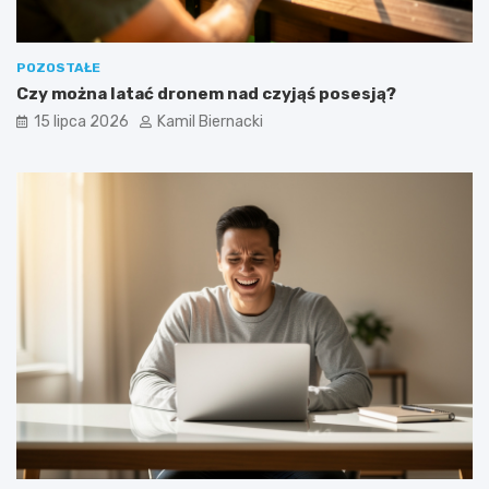
POZOSTAŁE
Czy można latać dronem nad czyjąś posesją?
15 lipca 2026
Kamil Biernacki