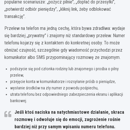
popularne scenariusze: „pożycz pilnie”, „dopłać do przesyłki”,
„potwierdź odbiór pieniędzy”, „kliknij link, żeby odblokować
transakcję”.
Przelew na telefon ma jedną cechę, która bywa zdradliwa: wydaje
się bardziej „prywatny” i znajomy niż standardowy przelew. Numer
telefonu kojarzy się z kontaktem do konkretnej osoby. To może
obniżać czujność, szczególnie gdy wiadomość przychodzi przez
komunikator albo SMS przypominający rozmowę ze znajomym.
podszycie się pod członka rodziny lub znajomego i prośba o pilny
przelew,
przejęcie konta w komunikatorze i rozsyłanie próśb o pieniądze,
wysłanie środków na zły numer z powodu pośpiechu,
utrata telefonu bez odpowiedniego zabezpieczenia ekranu i aplikacji
bankowej.
Jeśli ktoś naciska na natychmiastowe działanie, skraca
rozmowę i odwołuje się do emocji, zagrożenie rośnie
bardziej niż przy samym wpisaniu numeru telefonu.