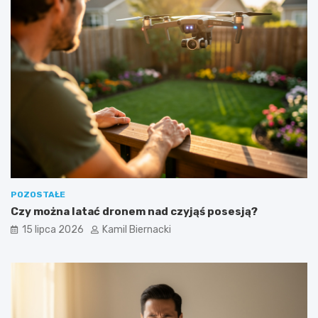
POZOSTAŁE
Czy można latać dronem nad czyjąś posesją?
15 lipca 2026
Kamil Biernacki