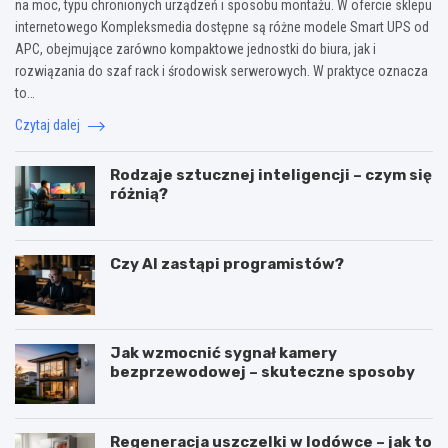
na moc, typu chronionych urządzeń i sposobu montażu. W ofercie sklepu
internetowego Kompleksmedia dostępne są różne modele Smart UPS od
APC, obejmujące zarówno kompaktowe jednostki do biura, jak i
rozwiązania do szaf rack i środowisk serwerowych. W praktyce oznacza
to…
Czytaj dalej
Rodzaje sztucznej inteligencji – czym się
różnią?
Czy AI zastąpi programistów?
Jak wzmocnić sygnał kamery
bezprzewodowej – skuteczne sposoby
Regeneracja uszczelki w lodówce – jak to