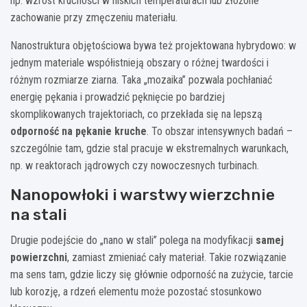
np. wzrost kruchości w niskich temperaturach lub złożone
zachowanie przy zmęczeniu materiału.
Nanostruktura objętościowa bywa też projektowana hybrydowo: w
jednym materiale współistnieją obszary o różnej twardości i
różnym rozmiarze ziarna. Taka „mozaika” pozwala pochłaniać
energię pękania i prowadzić pęknięcie po bardziej
skomplikowanych trajektoriach, co przekłada się na lepszą
odporność na pękanie kruche
. To obszar intensywnych badań –
szczególnie tam, gdzie stal pracuje w ekstremalnych warunkach,
np. w reaktorach jądrowych czy nowoczesnych turbinach.
Nanopowłoki i warstwy wierzchnie
na stali
Drugie podejście do „nano w stali” polega na modyfikacji
samej
powierzchni
, zamiast zmieniać cały materiał. Takie rozwiązanie
ma sens tam, gdzie liczy się głównie odporność na zużycie, tarcie
lub korozję, a rdzeń elementu może pozostać stosunkowo