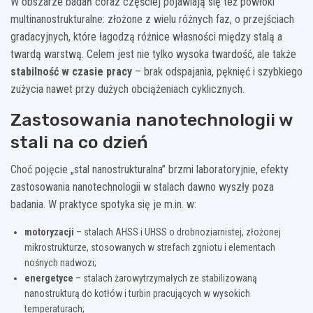
W obszarze badań coraz częściej pojawiają się też powłoki
multinanostrukturalne: złożone z wielu różnych faz, o przejściach
gradacyjnych, które łagodzą różnice własności między stalą a
twardą warstwą. Celem jest nie tylko wysoka twardość, ale także
stabilność w czasie pracy
– brak odspajania, pęknięć i szybkiego
zużycia nawet przy dużych obciążeniach cyklicznych.
Zastosowania nanotechnologii w
stali na co dzień
Choć pojęcie „stal nanostrukturalna” brzmi laboratoryjnie, efekty
zastosowania nanotechnologii w stalach dawno wyszły poza
badania. W praktyce spotyka się je m.in. w:
motoryzacji
– stalach AHSS i UHSS o drobnoziarnistej, złożonej
mikrostrukturze, stosowanych w strefach zgniotu i elementach
nośnych nadwozi;
energetyce
– stalach żarowytrzymałych ze stabilizowaną
nanostrukturą do kotłów i turbin pracujących w wysokich
temperaturach;