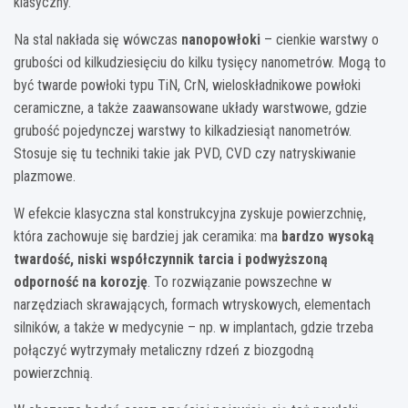
klasyczny.
Na stal nakłada się wówczas
nanopowłoki
– cienkie warstwy o
grubości od kilkudziesięciu do kilku tysięcy nanometrów. Mogą to
być twarde powłoki typu TiN, CrN, wieloskładnikowe powłoki
ceramiczne, a także zaawansowane układy warstwowe, gdzie
grubość pojedynczej warstwy to kilkadziesiąt nanometrów.
Stosuje się tu techniki takie jak PVD, CVD czy natryskiwanie
plazmowe.
W efekcie klasyczna stal konstrukcyjna zyskuje powierzchnię,
która zachowuje się bardziej jak ceramika: ma
bardzo wysoką
twardość, niski współczynnik tarcia i podwyższoną
odporność na korozję
. To rozwiązanie powszechne w
narzędziach skrawających, formach wtryskowych, elementach
silników, a także w medycynie – np. w implantach, gdzie trzeba
połączyć wytrzymały metaliczny rdzeń z biozgodną
powierzchnią.