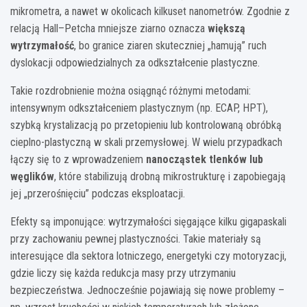
mikrometra, a nawet w okolicach kilkuset nanometrów. Zgodnie z
relacją Hall–Petcha mniejsze ziarno oznacza
większą
wytrzymałość
, bo granice ziaren skuteczniej „hamują” ruch
dyslokacji odpowiedzialnych za odkształcenie plastyczne.
Takie rozdrobnienie można osiągnąć różnymi metodami:
intensywnym odkształceniem plastycznym (np. ECAP, HPT),
szybką krystalizacją po przetopieniu lub kontrolowaną obróbką
cieplno-plastyczną w skali przemysłowej. W wielu przypadkach
łączy się to z wprowadzeniem
nanocząstek tlenków lub
węglików
, które stabilizują drobną mikrostrukturę i zapobiegają
jej „przerośnięciu” podczas eksploatacji.
Efekty są imponujące: wytrzymałości sięgające kilku gigapaskali
przy zachowaniu pewnej plastyczności. Takie materiały są
interesujące dla sektora lotniczego, energetyki czy motoryzacji,
gdzie liczy się każda redukcja masy przy utrzymaniu
bezpieczeństwa. Jednocześnie pojawiają się nowe problemy –