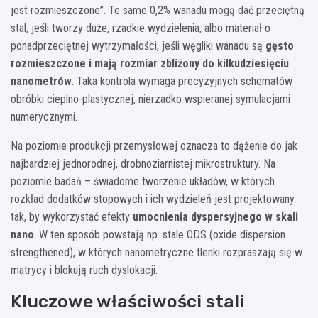
jest rozmieszczone”. Te same 0,2% wanadu mogą dać przeciętną
stal, jeśli tworzy duże, rzadkie wydzielenia, albo materiał o
ponadprzeciętnej wytrzymałości, jeśli węgliki wanadu są
gęsto
rozmieszczone i mają rozmiar zbliżony do kilkudziesięciu
nanometrów
. Taka kontrola wymaga precyzyjnych schematów
obróbki cieplno-plastycznej, nierzadko wspieranej symulacjami
numerycznymi.
Na poziomie produkcji przemysłowej oznacza to dążenie do jak
najbardziej jednorodnej, drobnoziarnistej mikrostruktury. Na
poziomie badań – świadome tworzenie układów, w których
rozkład dodatków stopowych i ich wydzieleń jest projektowany
tak, by wykorzystać efekty
umocnienia dyspersyjnego w skali
nano
. W ten sposób powstają np. stale ODS (oxide dispersion
strengthened), w których nanometryczne tlenki rozpraszają się w
matrycy i blokują ruch dyslokacji.
Kluczowe właściwości stali