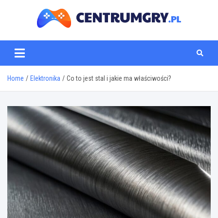
Skip
to
content
centrumgry.pl
Home
Elektronika
Co to jest stal i jakie ma właściwości?