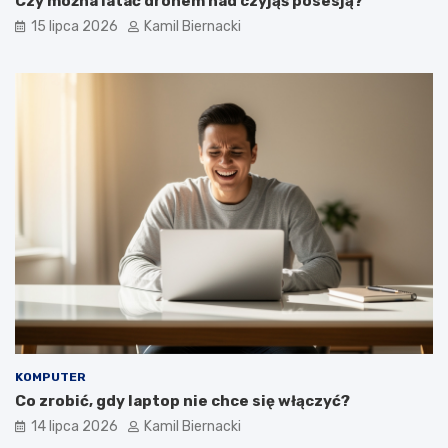
Czy można latać dronem nad czyjąś posesją?
15 lipca 2026
Kamil Biernacki
KOMPUTER
Co zrobić, gdy laptop nie chce się włączyć?
14 lipca 2026
Kamil Biernacki