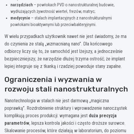
narzędziach
– powłokach PVD o nanostrukturalnej budowie,
wydłużających żywotność wierteł, frezów, matryc;
medycynie
– stalach implantacyjnych z nanostrukturalnymi
powłokami bioaktywnymi lub przeciwbakteryjnymi.
W wielu przypadkach użytkownik nawet nie jest świadomy, że ma
do czynienia ze stalą „wzmacnianą nano”. Dla końcowego
odbiorcy liczy się to, że samochód jest lżejszy, a jednocześnie
bezpieczniejszy; że narzędzie dłużej trzyma ostrość; że implant
lepiej integruje się z tkanką i rzadziej powoduje stany zapalne.
Ograniczenia i wyzwania w
rozwoju stali nanostrukturalnych
Nanotechnologia w stalach nie jest darmową „magiczna
poprawką”. Rozdrobnienie struktury i wprowadzenie nanocząstek
komplikują proces produkcji: wymagana jest
duża precyzja
parametrów
, lepsza kontrola jakości i często droższe surowce.
Skalowanie procesów, które działają w laboratorium, do poziomu