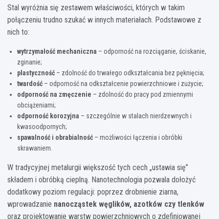
Stal wyróżnia się zestawem właściwości, których w takim
połączeniu trudno szukać w innych materiałach. Podstawowe z
nich to:
wytrzymałość mechaniczna
– odporność na rozciąganie, ściskanie,
zginanie;
plastyczność
– zdolność do trwałego odkształcania bez pęknięcia;
twardość
– odporność na odkształcenie powierzchniowe i zużycie;
odporność na zmęczenie
– zdolność do pracy pod zmiennymi
obciążeniami;
odporność korozyjna
– szczególnie w stalach nierdzewnych i
kwasoodpornych;
spawalność i obrabialność
– możliwości łączenia i obróbki
skrawaniem.
W tradycyjnej metalurgii większość tych cech „ustawia się”
składem i obróbką cieplną. Nanotechnologia pozwala dołożyć
dodatkowy poziom regulacji: poprzez drobnienie ziarna,
wprowadzanie
nanocząstek węglików, azotków czy tlenków
oraz projektowanie warstw powierzchniowych o zdefiniowanej