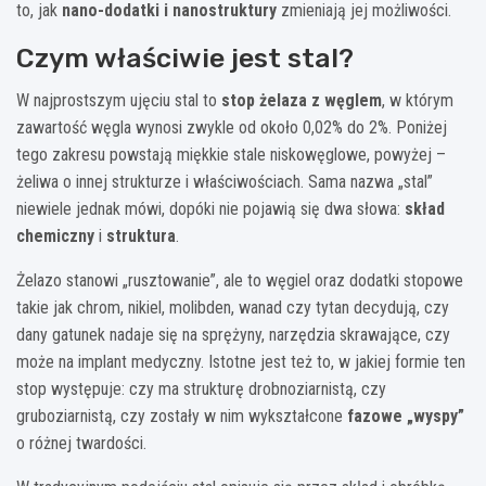
to, jak
nano-dodatki i nanostruktury
zmieniają jej możliwości.
Czym właściwie jest stal?
W najprostszym ujęciu stal to
stop żelaza z węglem
, w którym
zawartość węgla wynosi zwykle od około 0,02% do 2%. Poniżej
tego zakresu powstają miękkie stale niskowęglowe, powyżej –
żeliwa o innej strukturze i właściwościach. Sama nazwa „stal”
niewiele jednak mówi, dopóki nie pojawią się dwa słowa:
skład
chemiczny
i
struktura
.
Żelazo stanowi „rusztowanie”, ale to węgiel oraz dodatki stopowe
takie jak chrom, nikiel, molibden, wanad czy tytan decydują, czy
dany gatunek nadaje się na sprężyny, narzędzia skrawające, czy
może na implant medyczny. Istotne jest też to, w jakiej formie ten
stop występuje: czy ma strukturę drobnoziarnistą, czy
gruboziarnistą, czy zostały w nim wykształcone
fazowe „wyspy”
o różnej twardości.