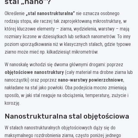
stal „nano”?
Określenie
„stal nanostrukturalna”
nie oznacza osobnego
rodzaju stopu, ale raczej tak zaprojektowaną mikrostrukturę, w
której kluczowe elementy – ziarna, wydzielenia, warstwy – mają
rozmiary liczone w dziesiątkach lub setkach nanometrów. To inny
poziom uporządkowania niż w klasycznych stalach, gdzie typowe
ziarno może mieć np. kilkadziesiąt mikrometrów.
W nanoskalę wchodzi się dwoma głównymi drogami: poprzez
objętościowe nanostruktury
(cały materiał ma drobne ziarna lub
nanocząstki) oraz poprzez
nano-warstwy powierzchniowe
,
nakładane na stal jako powłoki. Oba podejścia mocno zmieniają
sposób, w jaki stal reaguje na obciążenia, temperaturę, zużycie i
korozję.
Nanostrukturalna stal objętościowa
W stalach nanostrukturalnych objętościowych dąży się do
maksymalnego rozdrobnienia ziarna, często poniżej jednego