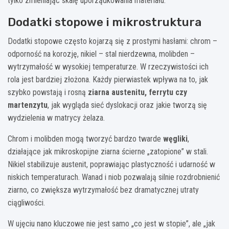
tylko zmieniając skalę uporządkowania materiału.
Dodatki stopowe i mikrostruktura
Dodatki stopowe często kojarzą się z prostymi hasłami: chrom –
odporność na korozję, nikiel – stal nierdzewna, molibden –
wytrzymałość w wysokiej temperaturze. W rzeczywistości ich
rola jest bardziej złożona. Każdy pierwiastek wpływa na to, jak
szybko powstają i rosną
ziarna austenitu, ferrytu czy
martenzytu
, jak wygląda sieć dyslokacji oraz jakie tworzą się
wydzielenia w matrycy żelaza.
Chrom i molibden mogą tworzyć bardzo twarde
węgliki
,
działające jak mikroskopijne ziarna ścierne „zatopione” w stali.
Nikiel stabilizuje austenit, poprawiając plastyczność i udarność w
niskich temperaturach. Wanad i niob pozwalają silnie rozdrobnienić
ziarno, co zwiększa wytrzymałość bez dramatycznej utraty
ciągliwości.
W ujęciu nano kluczowe nie jest samo „co jest w stopie”, ale „jak