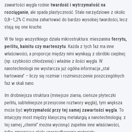
zawartości węgla rośnie
twardość i wytrzymałość na
rozciąganie
, ale spada plastyczność. Stale narzędziowe z okolic
0,8–1,2% C można zahartować do bardzo wysokiej twardości, lecz
stają się one kruche.
W tle tego wszystkiego działa mikrostruktura: mieszanina
ferrytu,
perlitu, bainitu czy martenzytu
. Każda z tych faz ma inne
właściwości, a proporcje między nimi wynikają z obróbki cieplnej
(np. szybkości chłodzenia) i właśnie z ilości węgla. W
nanotechnologii nie wystarcza już ogólna informacja „stal
hartowana” – liczy się rozmiar i rozmieszczenie poszczególnych
faz w skali nano.
Im drobniejsza struktura (mniejsze ziarna, cieńsze płyteczki
perlitu, subtelniejsze przesycone roztwory węgla), tym większa
może być
wytrzymałość przy tej samej zawartości węgla
. To
intuicyjny most między klasyczną metalurgią a nanotechnologią: z
tej samej „chemii” można wycisnąć zupełnie inne właściwości,