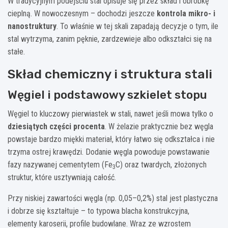
W tradycyjnym podejściu stal opisuje się przez skład i obróbkę
cieplną. W nowoczesnym – dochodzi jeszcze
kontrola mikro- i
nanostruktury
. To właśnie w tej skali zapadają decyzje o tym, ile
stal wytrzyma, zanim pęknie, zardzewieje albo odkształci się na
stałe.
Skład chemiczny i struktura stali
Węgiel i podstawowy szkielet stopu
Węgiel to kluczowy pierwiastek w stali, nawet jeśli mowa tylko o
dziesiątych części procenta
. W żelazie praktycznie bez węgla
powstaje bardzo miękki materiał, który łatwo się odkształca i nie
trzyma ostrej krawędzi. Dodanie węgla powoduje powstawanie
fazy nazywanej cementytem (Fe
C) oraz twardych, złożonych
3
struktur, które usztywniają całość.
Przy niskiej zawartości węgla (np. 0,05–0,2%) stal jest plastyczna
i dobrze się kształtuje – to typowa blacha konstrukcyjna,
elementy karoserii, profile budowlane. Wraz ze wzrostem