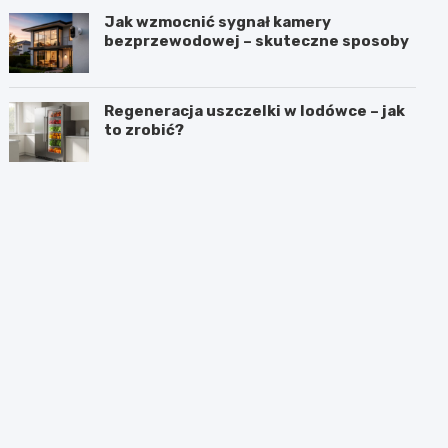
Jak wzmocnić sygnał kamery
bezprzewodowej – skuteczne sposoby
Regeneracja uszczelki w lodówce – jak
to zrobić?