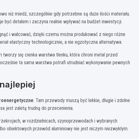
wo niż miedź, szczególnie gdy potrzebne są duże ilości materiału.
 być detalem i zaczyna realnie wpływać na budżet inwestycji.
ągnąć i walcować, dzięki czemu można produkować z niego różne
ał elastyczny technologicznie, a nie egzotyczna alternatywa.
 tworzy się cienka warstwa tlenku, która chroni metal przed
ocześnie ta sama warstwa potrafi utrudniać wykonywanie pewnych
najlepiej
troenergetyczne
. Tam przewody muszą być lekkie, długie i zdolne
a jest zaletą trudną do przecenienia.
przekrojach, w rozdzielnicach, szynoprzewodach i wybranych
lbo obiektowych przewód aluminiowy nie jest niczym niezwykłym.