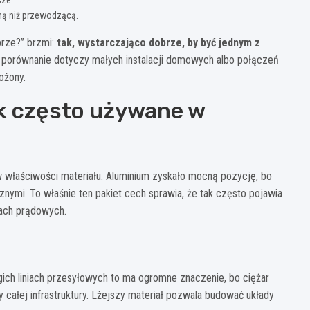
sze.
jną niż przewodzącą.
brze?” brzmi:
tak, wystarczająco dobrze, by być jednym z
ak porównanie dotyczy małych instalacji domowych albo połączeń
ożony.
ak często używane w
aw właściwości materiału. Aluminium zyskało mocną pozycję, bo
ymi. To właśnie ten pakiet cech sprawia, że tak często pojawia
nach prądowych.
gich liniach przesyłowych to ma ogromne znaczenie, bo ciężar
ałej infrastruktury. Lżejszy materiał pozwala budować układy