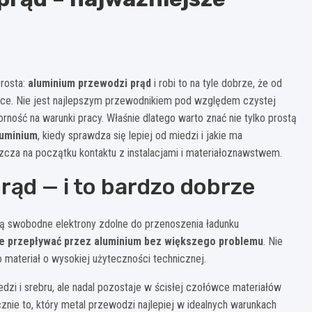
prosta:
aluminium przewodzi prąd
i robi to na tyle dobrze, że od
nice. Nie jest najlepszym przewodnikiem pod względem czystej
rność na warunki pracy. Właśnie dlatego warto znać nie tylko prostą
luminium
, kiedy sprawdza się lepiej od miedzi i jakie ma
zcza na początku kontaktu z instalacjami i materiałoznawstwem.
rąd — i to bardzo dobrze
ają swobodne elektrony zdolne do przenoszenia ładunku
że przepływać przez aluminium bez większego problemu
. Nie
o materiał o wysokiej użyteczności technicznej.
zi i srebru, ale nadal pozostaje w ścisłej czołówce materiałów
znie to, który metal przewodzi najlepiej w idealnych warunkach