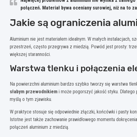
Najwięcej problemów z aluminium nie wynika z samego 
połączeń.
Materiał bywa oceniany surowiej, niż na to 
Jakie są ograniczenia alu
Aluminium nie jest materiałem idealnym. W małych instalacjach, sz
przestrzeń, często przegrywa z miedzią. Powód jest prosty: tr
większej staranności.
Warstwa tlenku i połączenia e
Na powierzchni aluminium bardzo szybko tworzy się warstwa tlenku
słabym przewodnikiem
i może pogorszyć jakość styku. Dlatego
myślą o tym zjawisku.
W praktyce stosuje się odpowiednie złączki, końcówki i pasty ko
Istotne jest także zachowanie prawidłowego momentu dokręcenia
połączeń aluminium z miedzią.