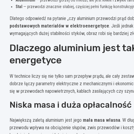
Aluminium
— przewodzi gorzej od miedzi, ale jest lekkie i zwykle tań
Stal
— przewodzi znacznie słabiej, częściej pełni funkcję konstrukcy
Dlatego odpowiedź na pytanie „czy aluminium przewodzi prąd do
podstawowych materiałów w elektroenergetyce
. Jeśli jedn
wymagających dużej stabilności styków, obraz robi się bardziej zł
Dlaczego aluminium jest t
energetyce
W technice liczy się nie tylko sam przepływ prądu, ale cały zest
dobrze łączy parametry elektryczne z mechanicznymi i ekonomiczn
się w przewodach napowietrznych, kablach zasilających czy szy
Niska masa i duża opłacalność
Największą zaletą aluminium jest jego
mała masa własna
. W dłu
przewodu wpływa na obciążenie słupów, zwis przewodów i koszty c