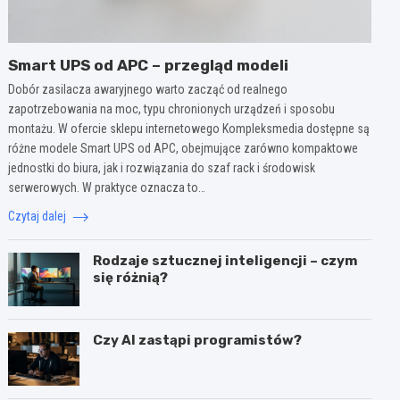
Smart UPS od APC – przegląd modeli
Dobór zasilacza awaryjnego warto zacząć od realnego
zapotrzebowania na moc, typu chronionych urządzeń i sposobu
montażu. W ofercie sklepu internetowego Kompleksmedia dostępne są
różne modele Smart UPS od APC, obejmujące zarówno kompaktowe
jednostki do biura, jak i rozwiązania do szaf rack i środowisk
serwerowych. W praktyce oznacza to…
Czytaj dalej
Rodzaje sztucznej inteligencji – czym
się różnią?
Czy AI zastąpi programistów?