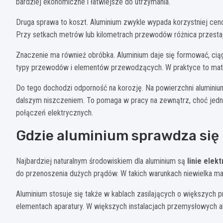
bardziej ekonomiczne i łatwiejsze do utrzymania.
Druga sprawa to koszt. Aluminium zwykle wypada korzystniej ceno
Przy setkach metrów lub kilometrach przewodów różnica przestaje
Znaczenie ma również obróbka. Aluminium daje się formować, ci
typy przewodów i elementów przewodzących. W praktyce to materi
Do tego dochodzi odporność na korozję. Na powierzchni aluminium
dalszym niszczeniem. To pomaga w pracy na zewnątrz, choć jedn
połączeń elektrycznych.
Gdzie aluminium sprawdza się 
Najbardziej naturalnym środowiskiem dla aluminium są
linie elek
do przenoszenia dużych prądów. W takich warunkach niewielka mas
Aluminium stosuje się także w kablach zasilających o większych 
elementach aparatury. W większych instalacjach przemysłowych a