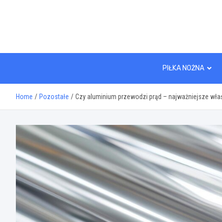
Skip
to
content
PIŁKA NOŻNA
Home
Pozostałe
Czy aluminium przewodzi prąd – najważniejsze wła